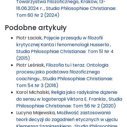
Towarzystwa Filozoficznego, Kraków, 13-
16.06.2024 r.
,
Studia Philosophiae Christianae:
Tom 60 Nr 2 (2024)
Podobne artykuły
Piotr Łaciak,
Pojęcie przesądu w filozofii
krytycznej Kanta i fenomenologii Husserla
,
Studia Philosophiae Christianae: Tom 51 Nr 4
(2015)
Piotr Leśniak,
Filozofia tu i teraz. Ontologia
procesu jako podstawa filozoficznego
coachingu
,
Studia Philosophiae Christianae:
Tom 54 Nr 3 (2018)
Karol Michalski,
Religia jako radykalne dążenie
do sensu w logoterapii Viktora E. Frankla
,
Studia
Philosophiae Christianae: Tom 56 Nr 2 (2020)
Lucyna Majewska,
Możliwość zastosowania
teorii decyzji do zagadnień etycznych w ujęciu
Klemensa Szaniawskiego
,
Studia Philosophiae