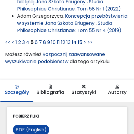
biblijnej Jana Szkota Eriugeny
,
Studia
Philosophiae Christianae: Tom 58 Nr 1 (2022)
Adam Grzegorzyca,
Koncepcja przebóstwienia
w systemie Jana Szkota Eriugeny
,
Studia
Philosophiae Christianae: Tom 55 Nr 4 (2019)
<<
<
1
2
3
4
5
6
7
8
9
10
11
12
13
14
15
>
>>
Możesz również
Rozpocznij zaawansowane
wyszukiwanie podobieństw
dla tego artykułu.
Szczegóły
Bibliografia
Statystyki
Autorzy
POBIERZ PLIKI
PDF (English)