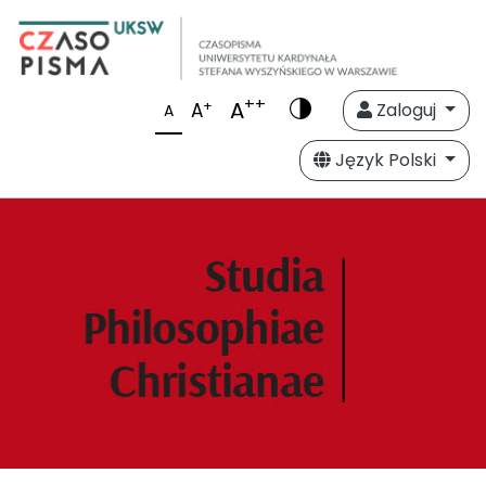
++
A
+
A
Zaloguj
A
Język Polski