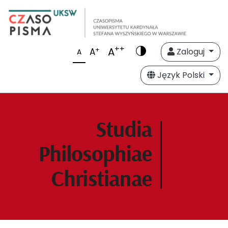
++
A
+
A
Zaloguj
A
Język Polski