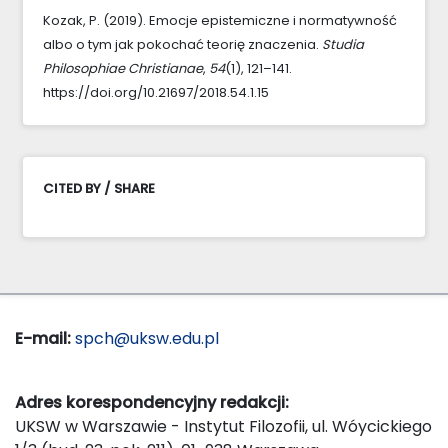
Kozak, P. (2019). Emocje epistemiczne i normatywność
albo o tym jak pokochać teorię znaczenia.
Studia
Philosophiae Christianae
,
54
(1), 121–141.
https://doi.org/10.21697/2018.54.1.15
CITED BY / SHARE
E-mail:
spch@uksw.edu.pl
Adres korespondencyjny redakcji:
UKSW w Warszawie - Instytut Filozofii, ul. Wóycickiego