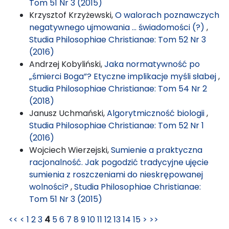
Tom 51 Nr 3 (2015)
Krzysztof Krzyżewski,
O walorach poznawczych
negatywnego ujmowania … świadomości (?)
,
Studia Philosophiae Christianae: Tom 52 Nr 3
(2016)
Andrzej Kobyliński,
Jaka normatywność po
„śmierci Boga”? Etyczne implikacje myśli słabej
,
Studia Philosophiae Christianae: Tom 54 Nr 2
(2018)
Janusz Uchmański,
Algorytmiczność biologii
,
Studia Philosophiae Christianae: Tom 52 Nr 1
(2016)
Wojciech Wierzejski,
Sumienie a praktyczna
racjonalność. Jak pogodzić tradycyjne ujęcie
sumienia z roszczeniami do nieskrępowanej
wolności?
,
Studia Philosophiae Christianae:
Tom 51 Nr 3 (2015)
<<
<
1
2
3
4
5
6
7
8
9
10
11
12
13
14
15
>
>>