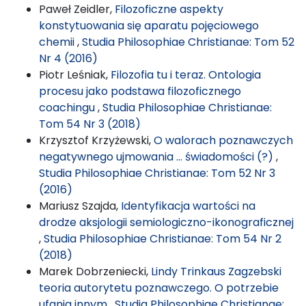
Paweł Zeidler,
Filozoficzne aspekty
konstytuowania się aparatu pojęciowego
chemii
,
Studia Philosophiae Christianae: Tom 52
Nr 4 (2016)
Piotr Leśniak,
Filozofia tu i teraz. Ontologia
procesu jako podstawa filozoficznego
coachingu
,
Studia Philosophiae Christianae:
Tom 54 Nr 3 (2018)
Krzysztof Krzyżewski,
O walorach poznawczych
negatywnego ujmowania … świadomości (?)
,
Studia Philosophiae Christianae: Tom 52 Nr 3
(2016)
Mariusz Szajda,
Identyfikacja wartości na
drodze aksjologii semiologiczno-ikonograficznej
,
Studia Philosophiae Christianae: Tom 54 Nr 2
(2018)
Marek Dobrzeniecki,
Lindy Trinkaus Zagzebski
teoria autorytetu poznawczego. O potrzebie
ufania innym
,
Studia Philosophiae Christianae: