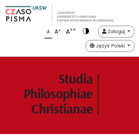
++
A
+
A
Zaloguj
A
Język Polski