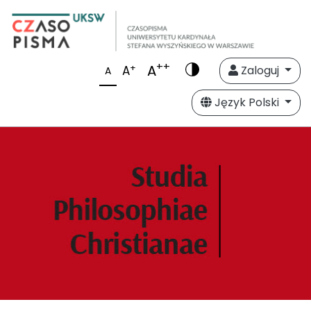
++
A
+
A
Zaloguj
A
Język Polski