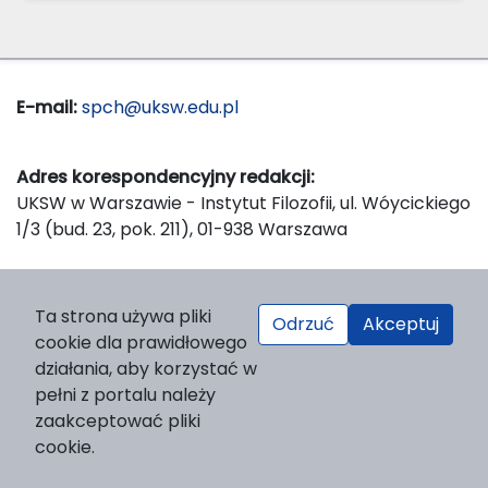
E-mail:
spch@uksw.edu.pl
Adres korespondencyjny redakcji:
UKSW w Warszawie - Instytut Filozofii, ul. Wóycickiego
1/3 (bud. 23, pok. 211), 01-938 Warszawa
Wydawca:
Ta strona używa pliki
Odrzuć
Akceptuj
Wydawnictwo Naukowe UKSW, ul. Dewajtis 5, domek
cookie dla prawidłowego
nr 2, 01-815 Warszawa
działania, aby korzystać w
Strona WWW Wydawnictwa
pełni z portalu należy
e-mail:
wydawnictwo@uksw.edu.pl
zaakceptować pliki
cookie.