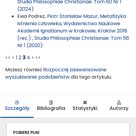
Studia Philosophiae Christianae: Tom 60 Nr 1
(2024)
Ewa Podrez,
Piotr Stanisław Mazur, Metafizyka
istnienia człowieka, Wydawnictwo Naukowe
Akademii Ignatianum w Krakowie, Kraków 2018
(rec.)
,
Studia Philosophiae Christianae: Tom 56
Nr 1 (2020)
<<
<
1
2
3
4
>
>>
Możesz również
Rozpocznij zaawansowane
wyszukiwanie podobieństw
dla tego artykułu.
Szczegóły
Bibliografia
Statystyki
Autorzy
POBIERZ PLIKI