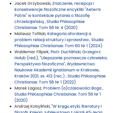
Jacek Grzybowski,
Znaczenie, recepcja i
konsekwencje filozoficzne encykliki "Aeterni
Patris" w kontekście pytania o filozofię
chrześcijańską
,
Studia Philosophiae
Christianae: Tom 56 Nr 4 (2020)
Mateusz Tofilski,
Kategoria afordancji a
problem relacji struktury i sprawstwa
,
Studia
Philosophiae Christianae: Tom 60 Nr 1 (2024)
Waldemar Filipek,
Piotr Duchliński, Grzegorz
Hołub (red.), "Ulepszanie poznawcze człowieka.
Perspektywa filozoficzna", Wydawnictwo
Naukowe Akademii Ignatianum w Krakowie,
Kraków 2021, ss. 412 (rec.)
,
Studia Philosophiae
Christianae: Tom 58 Nr 1 (2022)
Marek Łagosz,
Problem (a)czasowości Boga
,
Studia Philosophiae Christianae: Tom 56 Nr 1
(2020)
Andrzej Kobyliński,
"W kręgu etyki, literatury i
filozofii. Księga Jubileuszowa z okazji 45-lecia