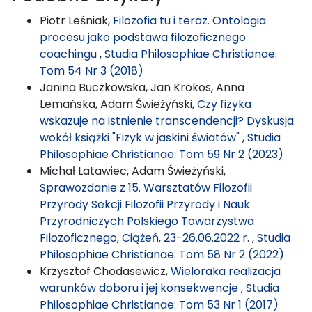
Piotr Leśniak,
Filozofia tu i teraz. Ontologia
procesu jako podstawa filozoficznego
coachingu
,
Studia Philosophiae Christianae:
Tom 54 Nr 3 (2018)
Janina Buczkowska, Jan Krokos, Anna
Lemańska, Adam Świeżyński,
Czy fizyka
wskazuje na istnienie transcendencji? Dyskusja
wokół książki "Fizyk w jaskini światów"
,
Studia
Philosophiae Christianae: Tom 59 Nr 2 (2023)
Michał Latawiec, Adam Świeżyński,
Sprawozdanie z 15. Warsztatów Filozofii
Przyrody Sekcji Filozofii Przyrody i Nauk
Przyrodniczych Polskiego Towarzystwa
Filozoficznego, Ciążeń, 23-26.06.2022 r.
,
Studia
Philosophiae Christianae: Tom 58 Nr 2 (2022)
Krzysztof Chodasewicz,
Wieloraka realizacja
warunków doboru i jej konsekwencje
,
Studia
Philosophiae Christianae: Tom 53 Nr 1 (2017)