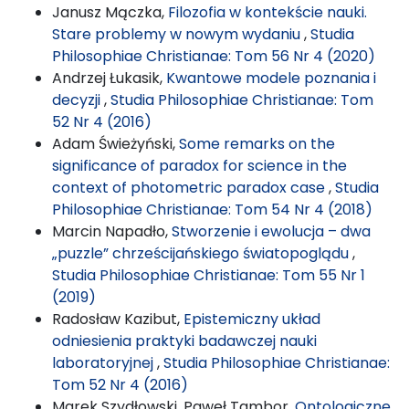
Janusz Mączka,
Filozofia w kontekście nauki.
Stare problemy w nowym wydaniu
,
Studia
Philosophiae Christianae: Tom 56 Nr 4 (2020)
Andrzej Łukasik,
Kwantowe modele poznania i
decyzji
,
Studia Philosophiae Christianae: Tom
52 Nr 4 (2016)
Adam Świeżyński,
Some remarks on the
significance of paradox for science in the
context of photometric paradox case
,
Studia
Philosophiae Christianae: Tom 54 Nr 4 (2018)
Marcin Napadło,
Stworzenie i ewolucja – dwa
„puzzle” chrześcijańskiego światopoglądu
,
Studia Philosophiae Christianae: Tom 55 Nr 1
(2019)
Radosław Kazibut,
Epistemiczny układ
odniesienia praktyki badawczej nauki
laboratoryjnej
,
Studia Philosophiae Christianae:
Tom 52 Nr 4 (2016)
Marek Szydłowski, Paweł Tambor,
Ontologiczne