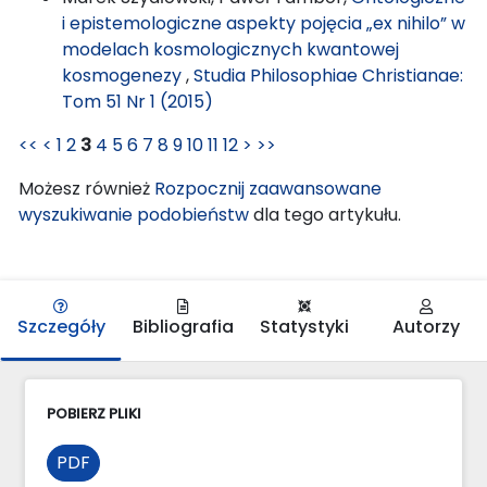
i epistemologiczne aspekty pojęcia „ex nihilo” w
modelach kosmologicznych kwantowej
kosmogenezy
,
Studia Philosophiae Christianae:
Tom 51 Nr 1 (2015)
<<
<
1
2
3
4
5
6
7
8
9
10
11
12
>
>>
Możesz również
Rozpocznij zaawansowane
wyszukiwanie podobieństw
dla tego artykułu.
Szczegóły
Bibliografia
Statystyki
Autorzy
POBIERZ PLIKI
PDF