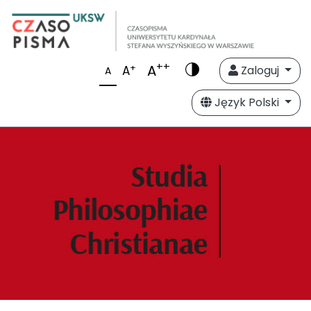
++
A
+
A
Zaloguj
A
Język Polski