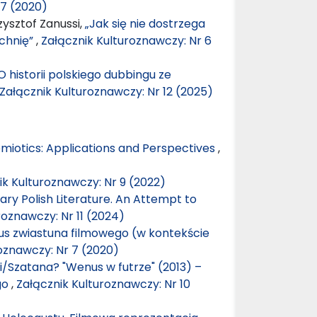
 7 (2020)
ysztof Zanussi,
„Jak się nie dostrzega
zchnię”
,
Załącznik Kulturoznawczy: Nr 6
historii polskiego dubbingu ze
Załącznik Kulturoznawczy: Nr 12 (2025)
emiotics: Applications and Perspectives
,
ik Kulturoznawczy: Nr 9 (2022)
ry Polish Literature. An Attempt to
roznawczy: Nr 11 (2024)
tus zwiastuna filmowego (w kontekście
oznawczy: Nr 7 (2020)
i/Szatana? "Wenus w futrze" (2013) –
go
,
Załącznik Kulturoznawczy: Nr 10