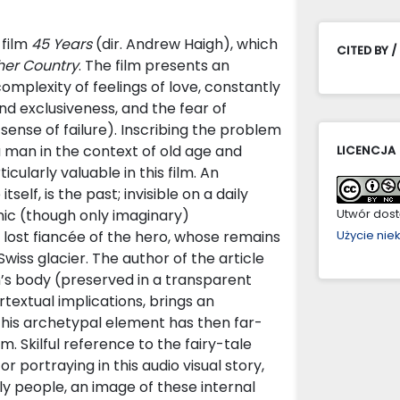
 film
45 Years
(dir. Andrew Haigh), which
CITED BY /
her Country
. The film presents an
complexity of feelings of love, constantly
nd exclusiveness, and the fear of
sense of failure). Inscribing the problem
 a man in the context of old age and
LICENCJA
ularly valuable in this film. An
tself, is the past; invisible on a daily
conic (though only imaginary)
Utwór dostę
, lost fiancée of the hero, whose remains
Użycie ni
wiss glacier. The author of the article
’s body (preserved in a transparent
rtextual implications, brings an
 this archetypal element has then far-
. Skilful reference to the fairy-tale
or portraying in this audio visual story,
y people, an image of these internal