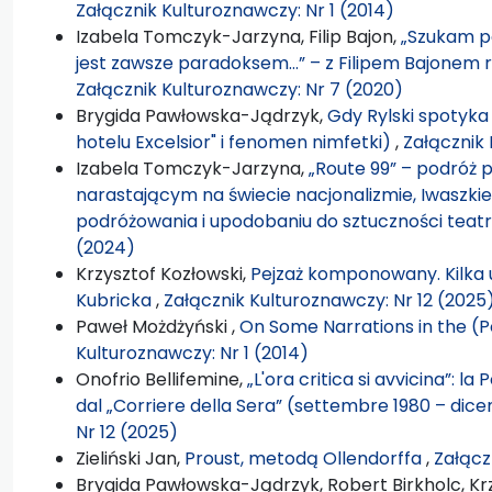
Załącznik Kulturoznawczy: Nr 1 (2014)
Izabela Tomczyk-Jarzyna, Filip Bajon,
„Szukam p
jest zawsze paradoksem…” – z Filipem Bajonem
Załącznik Kulturoznawczy: Nr 7 (2020)
Brygida Pawłowska-Jądrzyk,
Gdy Rylski spotyka
hotelu Excelsior" i fenomen nimfetki)
,
Załącznik 
Izabela Tomczyk-Jarzyna,
„Route 99” – podróż 
narastającym na świecie nacjonalizmie, Iwaszk
podróżowania i upodobaniu do sztuczności teat
(2024)
Krzysztof Kozłowski,
Pejzaż komponowany. Kilka 
Kubricka
,
Załącznik Kulturoznawczy: Nr 12 (2025
Paweł Możdżyński ,
On Some Narrations in the (Po
Kulturoznawczy: Nr 1 (2014)
Onofrio Bellifemine,
„L'ora critica si avvicina”: l
dal „Corriere della Sera” (settembre 1980 – dic
Nr 12 (2025)
Zieliński Jan,
Proust, metodą Ollendorffa
,
Załącz
Brygida Pawłowska-Jądrzyk, Robert Birkholc, Krz