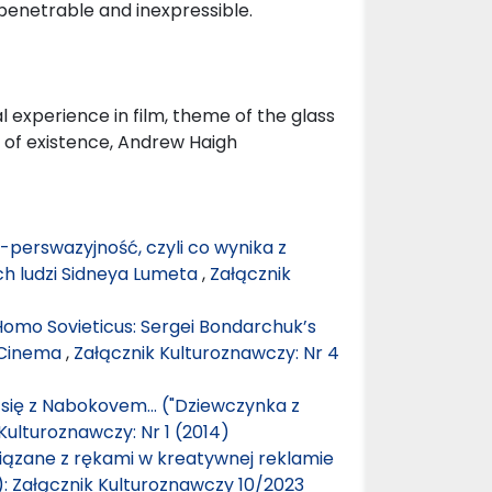
mpenetrable and inexpressible.
al experience in film, theme of the glass
e of existence, Andrew Haigh
 -perswazyjność, czyli co wynika z
ch ludzi Sidneya Lumeta
,
Załącznik
omo Sovieticus: Sergei Bondarchuk’s
 Cinema
,
Załącznik Kulturoznawczy: Nr 4
 się z Nabokovem… ("Dziewczynka z
Kulturoznawczy: Nr 1 (2014)
iązane z rękami w kreatywnej reklamie
): Załącznik Kulturoznawczy 10/2023