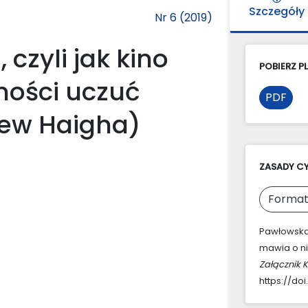
Szczegóły
Nr 6 (2019)
 czyli jak kino
POBIERZ PL
ności uczuć
PDF
rew Haigha)
ZASADY C
Format
Pawłowska-J
mawia o ni
Załącznik 
https://doi