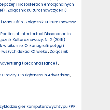
tępczej” i kiczosferach emocjonalnych
el)
,
Załącznik Kulturoznawczy: Nr 3
k i MacGuffin
,
Załącznik Kulturoznawczy:
Poetics of Intertextual Dissonance in
ącznik Kulturoznawczy: Nr 2 (2015)
 w bikornie. O ikonografii potęgi i
erwszych dekad XX wieku
,
Załącznik
n Advertising (Reconnaissance)
,
 Gravity. On Lightness in Advertising
,
przykładzie gier komputerowychtypu FPP
,