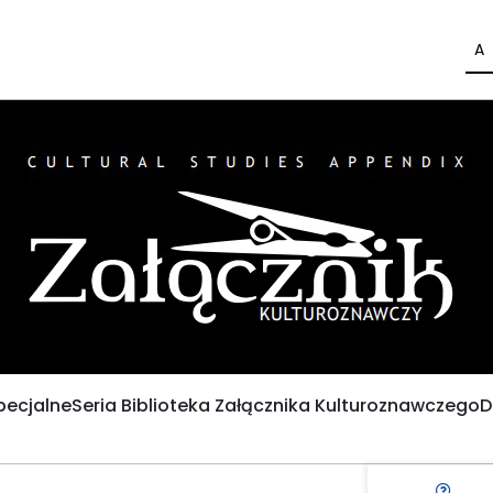
A
pecjalne
Seria Biblioteka Załącznika Kulturoznawczego
D