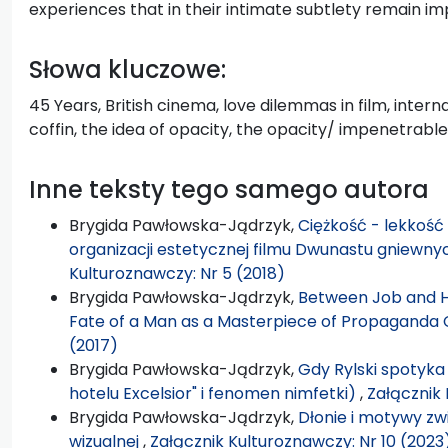
experiences that in their intimate subtlety remain i
Słowa kluczowe:
45 Years, British cinema, love dilemmas in film, intern
coffin, the idea of opacity, the opacity/ impenetrabl
Inne teksty tego samego autora
Brygida Pawłowska-Jądrzyk,
Ciężkość - lekkość
organizacji estetycznej filmu Dwunastu gniewny
Kulturoznawczy: Nr 5 (2018)
Brygida Pawłowska-Jądrzyk,
Between Job and H
Fate of a Man as a Masterpiece of Propaganda
(2017)
Brygida Pawłowska-Jądrzyk,
Gdy Rylski spotyka
hotelu Excelsior" i fenomen nimfetki)
,
Załącznik 
Brygida Pawłowska-Jądrzyk,
Dłonie i motywy zw
wizualnej
,
Załącznik Kulturoznawczy: Nr 10 (2023