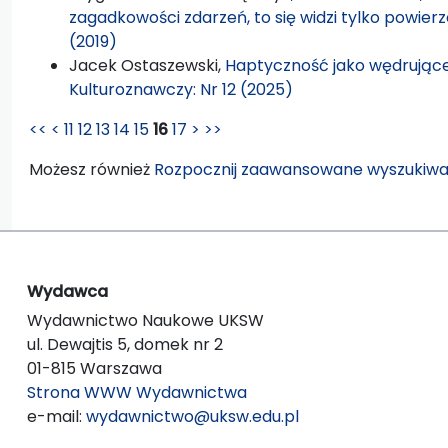
zagadkowości zdarzeń, to się widzi tylko powier
(2019)
Jacek Ostaszewski,
Haptyczność jako wędrujące
Kulturoznawczy: Nr 12 (2025)
<<
<
11
12
13
14
15
16
17
>
>>
Możesz również
Rozpocznij zaawansowane wyszukiwa
Wydawca
Wydawnictwo Naukowe UKSW
ul. Dewajtis 5, domek nr 2
01-815 Warszawa
Strona WWW Wydawnictwa
e-mail:
wydawnictwo@uksw.edu.pl