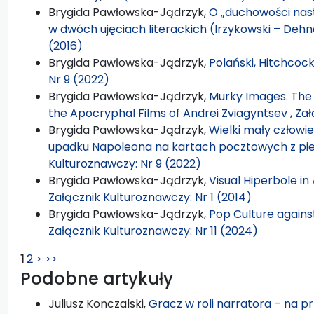
Brygida Pawłowska-Jądrzyk,
O „duchowości nas
w dwóch ujęciach literackich (Irzykowski – Dehn
(2016)
Brygida Pawłowska-Jądrzyk,
Polański, Hitchcoc
Nr 9 (2022)
Brygida Pawłowska-Jądrzyk,
Murky Images. The 
the Apocryphal Films of Andrei Zviagyntsev
,
Zał
Brygida Pawłowska-Jądrzyk,
Wielki mały człowiek
upadku Napoleona na kartach pocztowych z pi
Kulturoznawczy: Nr 9 (2022)
Brygida Pawłowska-Jądrzyk,
Visual Hiperbole i
Załącznik Kulturoznawczy: Nr 1 (2014)
Brygida Pawłowska-Jądrzyk,
Pop Culture against
Załącznik Kulturoznawczy: Nr 11 (2024)
1
2
>
>>
Podobne artykuły
Juliusz Konczalski,
Gracz w roli narratora – na 