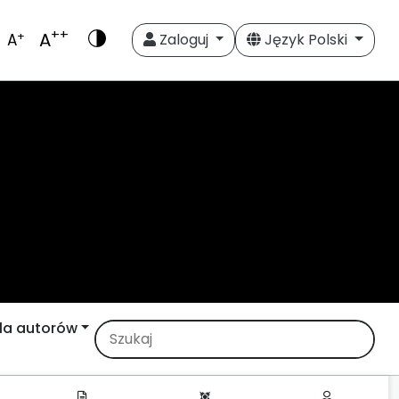
++
A
+
A
Zaloguj
Język Polski
la autorów