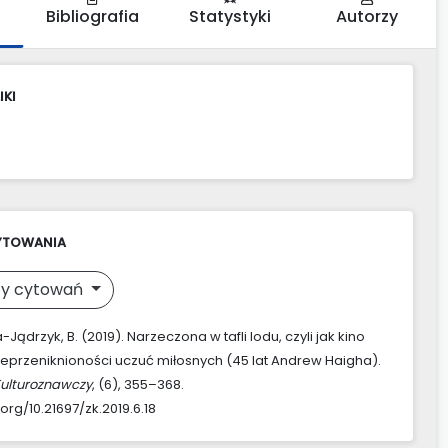
Bibliografia
Statystyki
Autorzy
IKI
YTOWANIA
y cytowań
ądrzyk, B. (2019). Narzeczona w tafli lodu, czyli jak kino
eprzeniknioności uczuć miłosnych (45 lat Andrew Haigha).
Kulturoznawczy
, (6), 355–368.
.org/10.21697/zk.2019.6.18