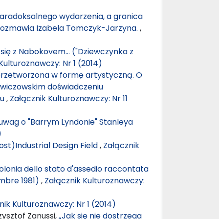
aradoksalnego wydarzenia, a granica
 rozmawia Izabela Tomczyk-Jarzyna.
,
 się z Nabokovem… ("Dziewczynka z
Kulturoznawczy: Nr 1 (2014)
przetworzona w formę artystyczną. O
iewiczowskim doświadczeniu
ru
,
Załącznik Kulturoznawczy: Nr 11
uwag o "Barrym Lyndonie" Stanleya
)
st)Industrial Design Field
,
Załącznik
a Polonia dello stato d'assedio raccontata
embre 1981)
,
Załącznik Kulturoznawczy:
nik Kulturoznawczy: Nr 1 (2014)
ysztof Zanussi,
„Jak się nie dostrzega