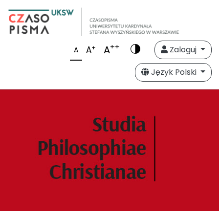
++
A
+
A
Zaloguj
A
Język Polski