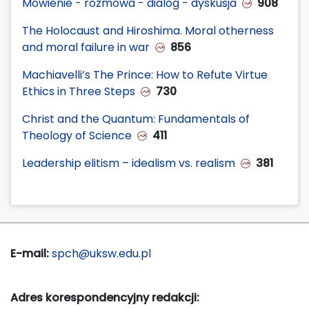
Mówienie - rozmowa - dialog - dyskusja
908
The Holocaust and Hiroshima. Moral otherness
and moral failure in war
856
Machiavelli’s The Prince: How to Refute Virtue
Ethics in Three Steps
730
Christ and the Quantum: Fundamentals of
Theology of Science
411
Leadership elitism – idealism vs. realism
381
E-mail:
spch@uksw.edu.pl
Adres korespondencyjny redakcji: