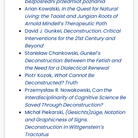
bezpośredni przedmiot poznania
Arian Kowalski,
In the Quest for Natural
Living: the Taoist and Jungian Roots of
Arnold Mindell’s Therapeutic Path
David J. Gunkel,
Deconstruction. Critical
Interventions for the 21st Century and
Beyond
Stanisław Chankowski,
Gunkel’s
Deconstruction: Between the Fetish and
the Need for a Dialectical Renewal
Piotr Kozak,
What Cannot Be
Deconstructed? Truth
Przemysław R. Nowakowski, C
an the
Interdisciplinarity of Cognitive Science Be
Saved Through Deconstruction?
Michał Piekarski,
(Gesichts)züge, Notation
and Graphicness of Signs.
Deconstruction in Wittgenstein’s
Tractatus