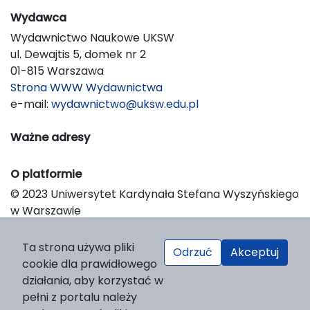
Wydawca
Wydawnictwo Naukowe UKSW
ul. Dewajtis 5, domek nr 2
01-815 Warszawa
Strona WWW Wydawnictwa
e-mail:
wydawnictwo@uksw.edu.pl
Ważne adresy
O platformie
© 2023 Uniwersytet Kardynała Stefana Wyszyńskiego
w Warszawie
Support & Customization by LIBCOM
Platform & Workflow by OJS/PKP
Ta strona używa pliki
Odrzuć
Akceptuj
cookie dla prawidłowego
działania, aby korzystać w
pełni z portalu należy