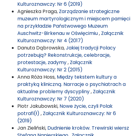
Kulturoznawczy: Nr 6 (2019)
Agnieszka Praga,
Zarządzanie strategiczne
muzeum martyrologicznym i miejscem pamięci
na przykładzie Państwowego Muzeum
Auschwitz-Birkenau w Oświęcimiu
,
Załącznik
Kulturoznawczy: Nr 4 (2017)
Danuta Dąbrowska,
Jakiej tradycji Polacy
potrzebują? Rekonstrukcje, celebracje,
protestacje, zadymy
,
Załącznik
Kulturoznawczy: Nr 2 (2015)
Anna Róża Hoss,
Między tekstem kultury a
praktyką kliniczną. Narracje o psychiatrach a
aktualne problemy dyscypliny
,
Załącznik
Kulturoznawczy: Nr 7 (2020)
Piotr Jakubowski,
Nowe życie, czyli Polak
potrafi(ł)
,
Załącznik Kulturoznawczy: Nr 6
(2019)
Jan Zieliński,
Dudnienie kroków. Trewirski wiersz
Stefana Napierskiego
,
Załącznik