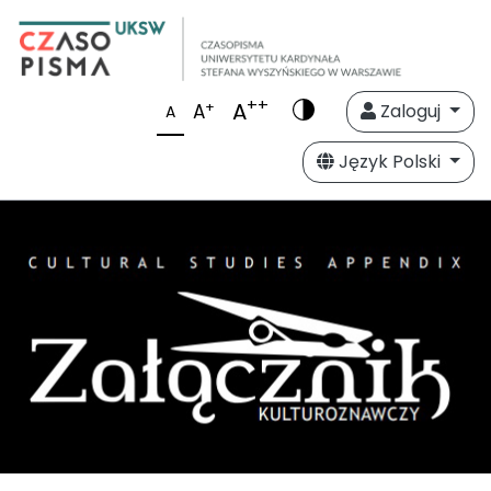
++
A
+
A
Zaloguj
A
Język Polski