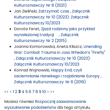
Kulturoznawczy: Nr 8 (2021)
Jan Zieliński,
Zatrzymać czas
,
Załącznik
Kulturoznawczy: Nr 10 (2023): Załącznik
Kulturoznawczy 10/2023
Dorota Feret,
Zjazd rodzinny jako przykład
wynalezionej tradycji
,
Załącznik
Kulturoznawczy: Nr 2 (2015)
Joanna Komorowska, Aneta Kliszcz,
Unending
War: Combat Trauma in Joss Whedon’s "Firefly"
,
Załącznik Kulturoznawczy: Nr 10 (2023):
Załącznik Kulturoznawczy 10/2023
Konrad Wojnowski,
Happy End, czyli
zaciemnianie Hanekego i rozjaśnianie Europy
,
Załącznik Kulturoznawczy: Nr 6 (2019)
<<
<
1
2
3
4
5
6
7
8
9
10
>
>>
Możesz również
Rozpocznij zaawansowane
wyszukiwanie podobieństw
dla tego artykułu.