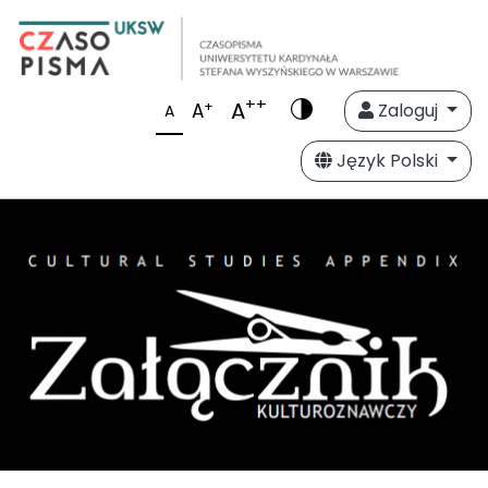
++
A
+
A
Zaloguj
A
Język Polski