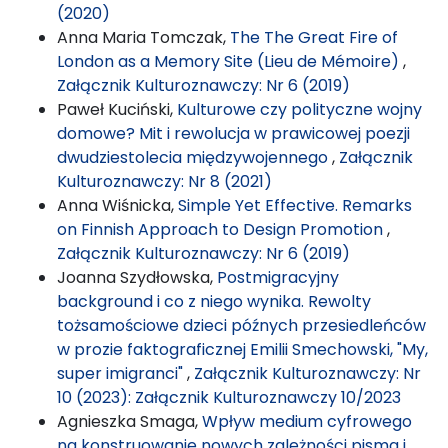
(2020)
Anna Maria Tomczak,
The The Great Fire of
London as a Memory Site (Lieu de Mémoire)
,
Załącznik Kulturoznawczy: Nr 6 (2019)
Paweł Kuciński,
Kulturowe czy polityczne wojny
domowe? Mit i rewolucja w prawicowej poezji
dwudziestolecia międzywojennego
,
Załącznik
Kulturoznawczy: Nr 8 (2021)
Anna Wiśnicka,
Simple Yet Effective. Remarks
on Finnish Approach to Design Promotion
,
Załącznik Kulturoznawczy: Nr 6 (2019)
Joanna Szydłowska,
Postmigracyjny
background i co z niego wynika. Rewolty
tożsamościowe dzieci późnych przesiedleńców
w prozie faktograficznej Emilii Smechowski, "My,
super imigranci"
,
Załącznik Kulturoznawczy: Nr
10 (2023): Załącznik Kulturoznawczy 10/2023
Agnieszka Smaga,
Wpływ medium cyfrowego
na konstruowanie nowych zależności pisma i