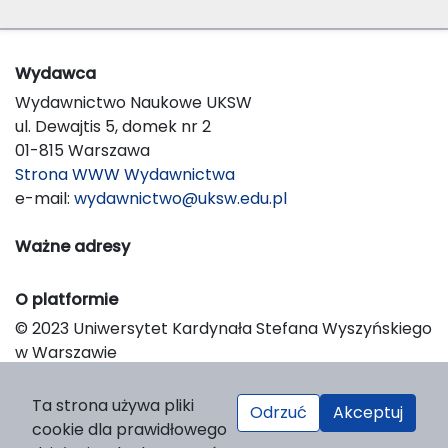
Wydawca
Wydawnictwo Naukowe UKSW
ul. Dewajtis 5, domek nr 2
01-815 Warszawa
Strona WWW Wydawnictwa
e-mail:
wydawnictwo@uksw.edu.pl
Ważne adresy
O platformie
© 2023 Uniwersytet Kardynała Stefana Wyszyńskiego
w Warszawie
Support & Customization by LIBCOM
Platform & Workflow by OJS/PKP
Ta strona używa pliki
Odrzuć
Akceptuj
cookie dla prawidłowego