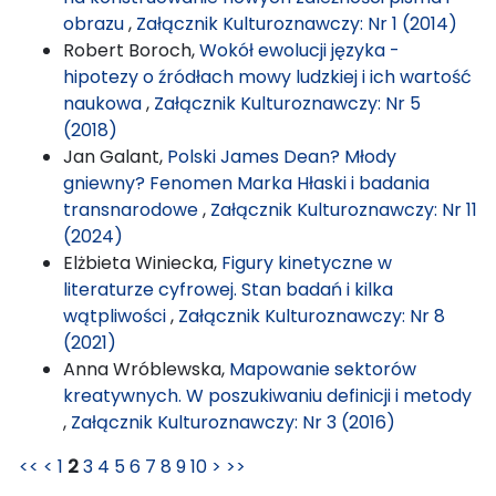
obrazu
,
Załącznik Kulturoznawczy: Nr 1 (2014)
Robert Boroch,
Wokół ewolucji języka -
hipotezy o źródłach mowy ludzkiej i ich wartość
naukowa
,
Załącznik Kulturoznawczy: Nr 5
(2018)
Jan Galant,
Polski James Dean? Młody
gniewny? Fenomen Marka Hłaski i badania
transnarodowe
,
Załącznik Kulturoznawczy: Nr 11
(2024)
Elżbieta Winiecka,
Figury kinetyczne w
literaturze cyfrowej. Stan badań i kilka
wątpliwości
,
Załącznik Kulturoznawczy: Nr 8
(2021)
Anna Wróblewska,
Mapowanie sektorów
kreatywnych. W poszukiwaniu definicji i metody
,
Załącznik Kulturoznawczy: Nr 3 (2016)
<<
<
1
2
3
4
5
6
7
8
9
10
>
>>