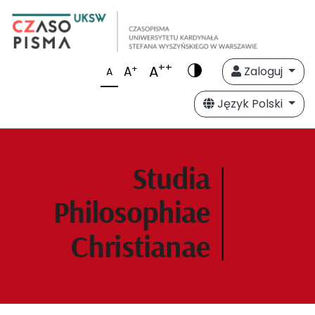
++
A
+
A
Zaloguj
A
Język Polski