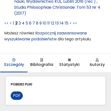
nauki, Wydawnictwo KUL, Lublin 2016 (rec.)
,
Studia Philosophiae Christianae: Tom 53 Nr 4
(2017)
<<
<
1
2
3
4
5
6
7
8
9
10
11
12
13
14
15
>
>>
Możesz również
Rozpocznij zaawansowane
wyszukiwanie podobieństw
dla tego artykułu.
Szczegóły
Bibliografia
Statystyki
Autorzy
POBIERZ PLIKI
PDF