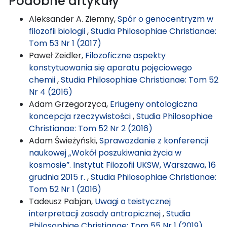
Podobne artykuły
Aleksander A. Ziemny,
Spór o genocentryzm w
filozofii biologii
,
Studia Philosophiae Christianae:
Tom 53 Nr 1 (2017)
Paweł Zeidler,
Filozoficzne aspekty
konstytuowania się aparatu pojęciowego
chemii
,
Studia Philosophiae Christianae: Tom 52
Nr 4 (2016)
Adam Grzegorzyca,
Eriugeny ontologiczna
koncepcja rzeczywistości
,
Studia Philosophiae
Christianae: Tom 52 Nr 2 (2016)
Adam Świeżyński,
Sprawozdanie z konferencji
naukowej „Wokół poszukiwania życia w
kosmosie”. Instytut Filozofii UKSW, Warszawa, 16
grudnia 2015 r.
,
Studia Philosophiae Christianae:
Tom 52 Nr 1 (2016)
Tadeusz Pabjan,
Uwagi o teistycznej
interpretacji zasady antropicznej
,
Studia
Philosophiae Christianae: Tom 55 Nr 1 (2019)