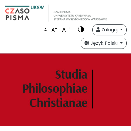
++
A
+
A
Zaloguj
A
Język Polski