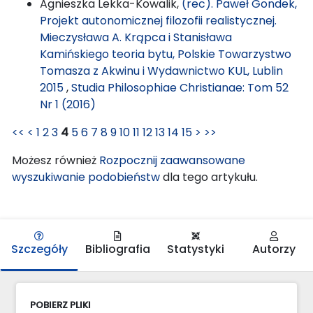
Agnieszka Lekka-Kowalik,
(rec). Paweł Gondek,
Projekt autonomicznej filozofii realistycznej.
Mieczysława A. Krąpca i Stanisława
Kamińskiego teoria bytu, Polskie Towarzystwo
Tomasza z Akwinu i Wydawnictwo KUL, Lublin
2015
,
Studia Philosophiae Christianae: Tom 52
Nr 1 (2016)
<<
<
1
2
3
4
5
6
7
8
9
10
11
12
13
14
15
>
>>
Możesz również
Rozpocznij zaawansowane
wyszukiwanie podobieństw
dla tego artykułu.
Szczegóły
Bibliografia
Statystyki
Autorzy
POBIERZ PLIKI