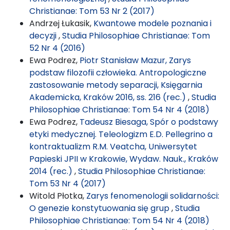
Christianae: Tom 53 Nr 2 (2017)
Andrzej Łukasik,
Kwantowe modele poznania i
decyzji
,
Studia Philosophiae Christianae: Tom
52 Nr 4 (2016)
Ewa Podrez,
Piotr Stanisław Mazur, Zarys
podstaw filozofii człowieka. Antropologiczne
zastosowanie metody separacji, Księgarnia
Akademicka, Kraków 2016, ss. 216 (rec.)
,
Studia
Philosophiae Christianae: Tom 54 Nr 4 (2018)
Ewa Podrez,
Tadeusz Biesaga, Spór o podstawy
etyki medycznej. Teleologizm E.D. Pellegrino a
kontraktualizm R.M. Veatcha, Uniwersytet
Papieski JPII w Krakowie, Wydaw. Nauk., Kraków
2014 (rec.)
,
Studia Philosophiae Christianae:
Tom 53 Nr 4 (2017)
Witold Płotka,
Zarys fenomenologii solidarności:
O genezie konstytuowania się grup
,
Studia
Philosophiae Christianae: Tom 54 Nr 4 (2018)