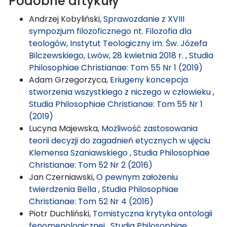
Podobne artykuły
Andrzej Kobyliński,
Sprawozdanie z XVIII
sympozjum filozoficznego nt. Filozofia dla
teologów, Instytut Teologiczny im. Św. Józefa
Bilczewskiego, Lwów, 28 kwietnia 2018 r.
,
Studia
Philosophiae Christianae: Tom 55 Nr 1 (2019)
Adam Grzegorzyca,
Eriugeny koncepcja
stworzenia wszystkiego z niczego w człowieku
,
Studia Philosophiae Christianae: Tom 55 Nr 1
(2019)
Lucyna Majewska,
Możliwość zastosowania
teorii decyzji do zagadnień etycznych w ujęciu
Klemensa Szaniawskiego
,
Studia Philosophiae
Christianae: Tom 52 Nr 2 (2016)
Jan Czerniawski,
O pewnym założeniu
twierdzenia Bella
,
Studia Philosophiae
Christianae: Tom 52 Nr 4 (2016)
Piotr Duchliński,
Tomistyczna krytyka ontologii
fenomenologicznej
,
Studia Philosophiae