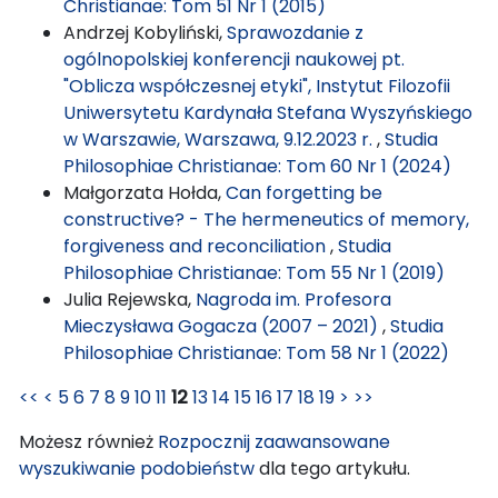
Christianae: Tom 51 Nr 1 (2015)
Andrzej Kobyliński,
Sprawozdanie z
ogólnopolskiej konferencji naukowej pt.
"Oblicza współczesnej etyki", Instytut Filozofii
Uniwersytetu Kardynała Stefana Wyszyńskiego
w Warszawie, Warszawa, 9.12.2023 r.
,
Studia
Philosophiae Christianae: Tom 60 Nr 1 (2024)
Małgorzata Hołda,
Can forgetting be
constructive? - The hermeneutics of memory,
forgiveness and reconciliation
,
Studia
Philosophiae Christianae: Tom 55 Nr 1 (2019)
Julia Rejewska,
Nagroda im. Profesora
Mieczysława Gogacza (2007 – 2021)
,
Studia
Philosophiae Christianae: Tom 58 Nr 1 (2022)
<<
<
5
6
7
8
9
10
11
12
13
14
15
16
17
18
19
>
>>
Możesz również
Rozpocznij zaawansowane
wyszukiwanie podobieństw
dla tego artykułu.