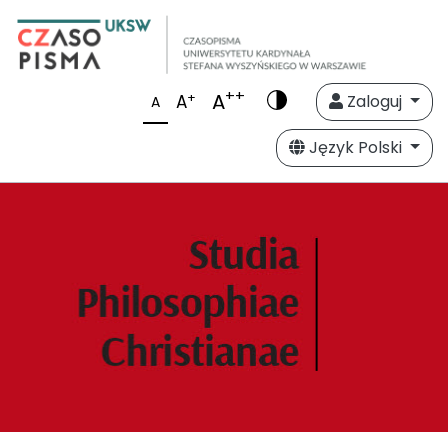
++
A
+
A
Zaloguj
A
Język Polski