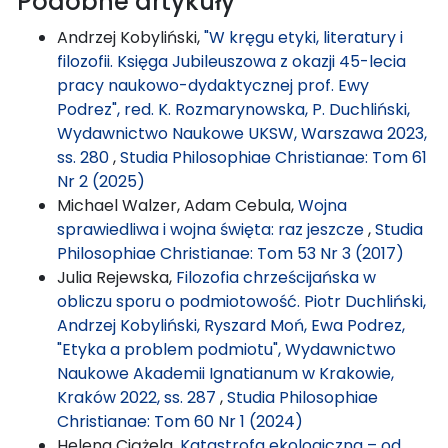
Podobne artykuły
Andrzej Kobyliński,
"W kręgu etyki, literatury i
filozofii. Księga Jubileuszowa z okazji 45-lecia
pracy naukowo-dydaktycznej prof. Ewy
Podrez", red. K. Rozmarynowska, P. Duchliński,
Wydawnictwo Naukowe UKSW, Warszawa 2023,
ss. 280
,
Studia Philosophiae Christianae: Tom 61
Nr 2 (2025)
Michael Walzer, Adam Cebula,
Wojna
sprawiedliwa i wojna święta: raz jeszcze
,
Studia
Philosophiae Christianae: Tom 53 Nr 3 (2017)
Julia Rejewska,
Filozofia chrześcijańska w
obliczu sporu o podmiotowość. Piotr Duchliński,
Andrzej Kobyliński, Ryszard Moń, Ewa Podrez,
"Etyka a problem podmiotu", Wydawnictwo
Naukowe Akademii Ignatianum w Krakowie,
Kraków 2022, ss. 287
,
Studia Philosophiae
Christianae: Tom 60 Nr 1 (2024)
Helena Ciążela,
Katastrofa ekologiczna – od