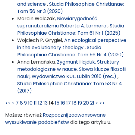
and science
,
Studia Philosophiae Christianae:
Tom 56 Nr 3 (2020)
Marcin Walczak,
Niewiarygodność
supranaturalizmu Roberta A. Larmera
,
Studia
Philosophiae Christianae: Tom 61 Nr 1 (2025)
Wojciech P. Grygiel,
An ecological perspective
in the evolutionary theology
,
Studia
Philosophiae Christianae: Tom 56 Nr 4 (2020)
Anna Lemańska,
Zygmunt Hajduk, Struktury
metodologiczne w nauce. Słowa klucze filozofii
nauki, Wydawnictwo KUL, Lublin 2016 (rec.)
,
Studia Philosophiae Christianae: Tom 53 Nr 4
(2017)
<<
<
7
8
9
10
11
12
13
14
15
16
17
18
19
20
21
>
>>
Możesz również
Rozpocznij zaawansowane
wyszukiwanie podobieństw
dla tego artykułu.