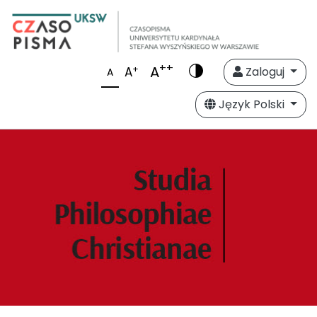
++
A
+
A
Zaloguj
A
Język Polski