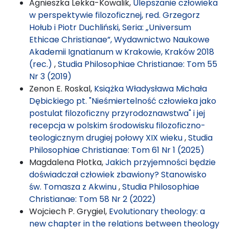
Agnieszka Lekka-Kowalik,
Ulepszanie człowieka
w perspektywie filozoficznej, red. Grzegorz
Hołub i Piotr Duchliński, Seria: „Universum
Ethicae Christianae”, Wydawnictwo Naukowe
Akademii Ignatianum w Krakowie, Kraków 2018
(rec.)
,
Studia Philosophiae Christianae: Tom 55
Nr 3 (2019)
Zenon E. Roskal,
Książka Władysława Michała
Dębickiego pt. "Nieśmiertelność człowieka jako
postulat filozoficzny przyrodoznawstwa" i jej
recepcja w polskim środowisku filozoficzno-
teologicznym drugiej połowy XIX wieku
,
Studia
Philosophiae Christianae: Tom 61 Nr 1 (2025)
Magdalena Płotka,
Jakich przyjemności będzie
doświadczał człowiek zbawiony? Stanowisko
św. Tomasza z Akwinu
,
Studia Philosophiae
Christianae: Tom 58 Nr 2 (2022)
Wojciech P. Grygiel,
Evolutionary theology: a
new chapter in the relations between theology