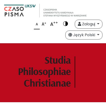
++
A
+
A
Zaloguj
A
Język Polski