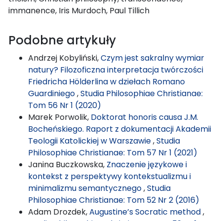
immanence, Iris Murdoch, Paul Tillich
Podobne artykuły
Andrzej Kobyliński,
Czym jest sakralny wymiar
natury? Filozoficzna interpretacja twórczości
Friedricha Hölderlina w dziełach Romano
Guardiniego
,
Studia Philosophiae Christianae:
Tom 56 Nr 1 (2020)
Marek Porwolik,
Doktorat honoris causa J.M.
Bocheńskiego. Raport z dokumentacji Akademii
Teologii Katolickiej w Warszawie
,
Studia
Philosophiae Christianae: Tom 57 Nr 1 (2021)
Janina Buczkowska,
Znaczenie językowe i
kontekst z perspektywy kontekstualizmu i
minimalizmu semantycznego
,
Studia
Philosophiae Christianae: Tom 52 Nr 2 (2016)
Adam Drozdek,
Augustine’s Socratic method
,