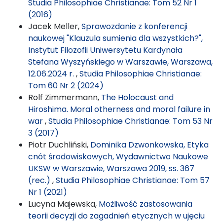
Studia Philosophiae Christianae: Tom 52 Nr 1
(2016)
Jacek Meller,
Sprawozdanie z konferencji
naukowej "Klauzula sumienia dla wszystkich?",
Instytut Filozofii Uniwersytetu Kardynała
Stefana Wyszyńskiego w Warszawie, Warszawa,
12.06.2024 r.
,
Studia Philosophiae Christianae:
Tom 60 Nr 2 (2024)
Rolf Zimmermann,
The Holocaust and
Hiroshima. Moral otherness and moral failure in
war
,
Studia Philosophiae Christianae: Tom 53 Nr
3 (2017)
Piotr Duchliński,
Dominika Dzwonkowska, Etyka
cnót środowiskowych, Wydawnictwo Naukowe
UKSW w Warszawie, Warszawa 2019, ss. 367
(rec.)
,
Studia Philosophiae Christianae: Tom 57
Nr 1 (2021)
Lucyna Majewska,
Możliwość zastosowania
teorii decyzji do zagadnień etycznych w ujęciu