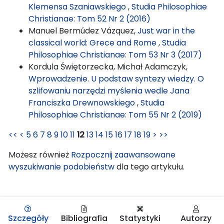
Klemensa Szaniawskiego
,
Studia Philosophiae
Christianae: Tom 52 Nr 2 (2016)
Manuel Bermúdez Vázquez,
Just war in the
classical world: Grece and Rome
,
Studia
Philosophiae Christianae: Tom 53 Nr 3 (2017)
Kordula Świętorzecka, Michał Adamczyk,
Wprowadzenie. U podstaw syntezy wiedzy. O
szlifowaniu narzędzi myślenia wedle Jana
Franciszka Drewnowskiego
,
Studia
Philosophiae Christianae: Tom 55 Nr 2 (2019)
<<
<
5
6
7
8
9
10
11
12
13
14
15
16
17
18
19
>
>>
Możesz również
Rozpocznij zaawansowane
wyszukiwanie podobieństw
dla tego artykułu.
Szczegóły
Bibliografia
Statystyki
Autorzy