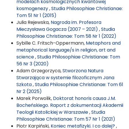
modelach kosmologicznych kwantowej
kosmogenezy
,
Studia Philosophiae Christianae:
Tom 51 Nr 1 (2015)
Julia Rejewska,
Nagroda im. Profesora
Mieczysława Gogacza (2007 – 2021)
,
Studia
Philosophiae Christianae: Tom 58 Nr 1 (2022)
Sybille C. Fritsch-Oppermann,
Metaphors and
metaphorical language/s in religion, art and
science
,
Studia Philosophiae Christianae: Tom
56 Nr 3 (2020)
Adam Grzegorzyca,
Stworzona Natura
Stwarzająca w systemie filozoficznym Jana
Szkota
,
Studia Philosophiae Christianae: Tom 61
Nr 2 (2025)
Marek Porwolik,
Doktorat honoris causa J.M.
Bocheńskiego. Raport z dokumentacji Akademii
Teologii Katolickiej w Warszawie
,
Studia
Philosophiae Christianae: Tom 57 Nr 1 (2021)
Piotr Karpiński,
Koniec metafizyki. I co dalej?
,