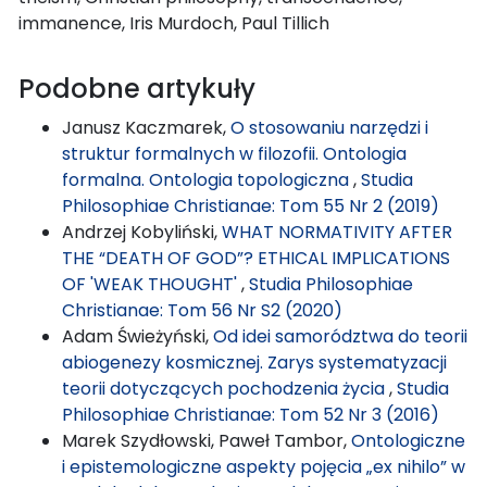
immanence, Iris Murdoch, Paul Tillich
Podobne artykuły
Janusz Kaczmarek,
O stosowaniu narzędzi i
struktur formalnych w filozofii. Ontologia
formalna. Ontologia topologiczna
,
Studia
Philosophiae Christianae: Tom 55 Nr 2 (2019)
Andrzej Kobyliński,
WHAT NORMATIVITY AFTER
THE “DEATH OF GOD”? ETHICAL IMPLICATIONS
OF 'WEAK THOUGHT'
,
Studia Philosophiae
Christianae: Tom 56 Nr S2 (2020)
Adam Świeżyński,
Od idei samorództwa do teorii
abiogenezy kosmicznej. Zarys systematyzacji
teorii dotyczących pochodzenia życia
,
Studia
Philosophiae Christianae: Tom 52 Nr 3 (2016)
Marek Szydłowski, Paweł Tambor,
Ontologiczne
i epistemologiczne aspekty pojęcia „ex nihilo” w