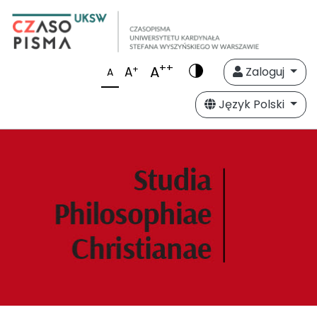
++
A
+
A
Zaloguj
A
Język Polski