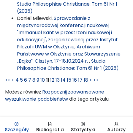
Studia Philosophiae Christianae: Tom 61 Nr 1
(2025)
Daniel Milewski,
Sprawozdanie z
międzynarodowej konferencji naukowej
"Immanuel Kant w przestrzeni naukowej i
edukacyjnej", zorganizowanej przez Instytut
Filozofii UWM w Olsztynie, Archiwum
Państwowe w Olsztynie oraz Stowarzyszenie
„Bajka", Olsztyn, 17-18.10.2024 r.
,
Studia
Philosophiae Christianae: Tom 61 Nr 1 (2025)
<<
<
4
5
6
7
8
9
10
11
12
13
14
15
16
17
18
>
>>
Możesz również
Rozpocznij zaawansowane
wyszukiwanie podobieństw
dla tego artykułu.
Szczegóły
Bibliografia
Statystyki
Autorzy