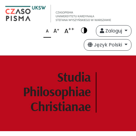
++
A
+
A
Zaloguj
A
Język Polski