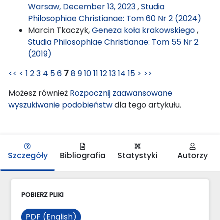
Warsaw, December 13, 2023
,
Studia
Philosophiae Christianae: Tom 60 Nr 2 (2024)
Marcin Tkaczyk,
Geneza koła krakowskiego
,
Studia Philosophiae Christianae: Tom 55 Nr 2
(2019)
<<
<
1
2
3
4
5
6
7
8
9
10
11
12
13
14
15
>
>>
Możesz również
Rozpocznij zaawansowane
wyszukiwanie podobieństw
dla tego artykułu.
Szczegóły
Bibliografia
Statystyki
Autorzy
POBIERZ PLIKI
PDF (English)