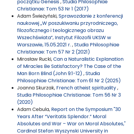
początku Genesis
,
Studia Philosophiae
Christianae: Tom 53 Nr 1 (2017)
Adam Świeżyński,
Sprawozdanie z konferencji
naukowej „W poszukiwaniu przyrodniczego,
filozoficznego i teologicznego obrazu
Wszechświata”, Instytut Filozofii UKSW w
Warszawie, 15.05.2021 r.
,
Studia Philosophiae
Christianae: Tom 57 Nr 2 (2021)
Mirosław Rucki,
Can a Naturalistic Explanation
of Miracles Be Satisfactory? The Case of the
Man Born Blind (John 9:1-12)
,
Studia
Philosophiae Christianae: Tom 61 Nr 2 (2025)
Joanna Skurzak,
French atheist spirituality
,
Studia Philosophiae Christianae: Tom 56 Nr 3
(2020)
Adam Cebula,
Report on the Symposium "30
Years After “Veritatis Splendor.” Moral
Absolutes and War – War on Moral Absolutes,"
Cardinal Stefan Wyszynski University in