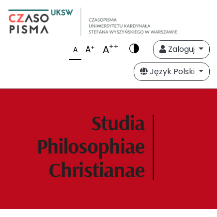
++
A
+
A
Zaloguj
A
Język Polski