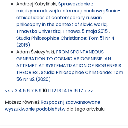
Andrzej Kobyliński,
Sprawozdanie z
międzynarodowej konferencji naukowej Socio-
ethical ideas of contemporary russian
philosophy in the context of slavic world,
Trnavska Univerzita, Trnawa, 5 maja 2015
,
Studia Philosophiae Christianae: Tom 51 Nr 4
(2015)
Adam Świeżyński,
FROM SPONTANEOUS
GENERATION TO COSMIC ABIOGENESIS. AN
ATTEMPT AT SYSTEMATIZATION OF BIOGENESIS
THEORIES
,
Studia Philosophiae Christianae: Tom
56 Nr S2 (2020)
<<
<
3
4
5
6
7
8
9
10
11
12
13
14
15
16
17
>
>>
Możesz również
Rozpocznij zaawansowane
wyszukiwanie podobieństw
dla tego artykułu.