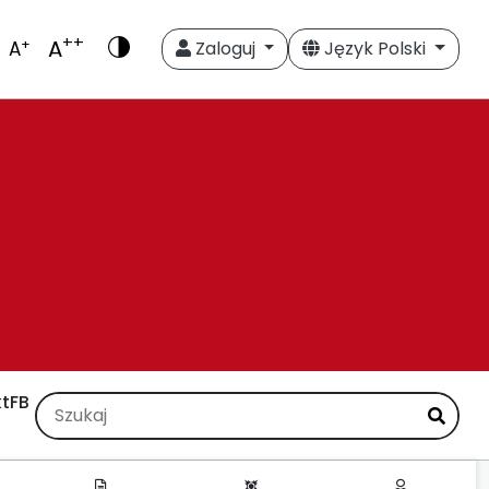
++
A
+
A
Zaloguj
Język Polski
t
FB