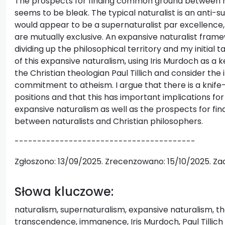
The prospects for finding common ground between na
seems to be bleak. The typical naturalist is an anti-s
would appear to be a supernaturalist par excellence,
are mutually exclusive. An expansive naturalist framew
dividing up the philosophical territory and my initial t
of this expansive naturalism, using Iris Murdoch as a k
the Christian theologian Paul Tillich and consider the
commitment to atheism. I argue that there is a knif
positions and that this has important implications for
expansive naturalism as well as the prospects for f
between naturalists and Christian philosophers.
----------------------------------------
Zgłoszono: 13/09/2025. Zrecenzowano: 15/10/2025. Zaa
Słowa kluczowe:
naturalism, supernaturalism, expansive naturalism, th
transcendence, immanence, Iris Murdoch, Paul Tillich