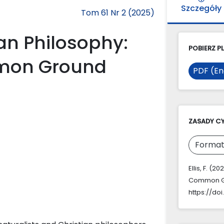
Szczegóły
Tom 61 Nr 2 (2025)
an Philosophy:
POBIERZ PL
mmon Ground
PDF (En
ZASADY C
Format
Ellis, F. (
Common G
https://doi