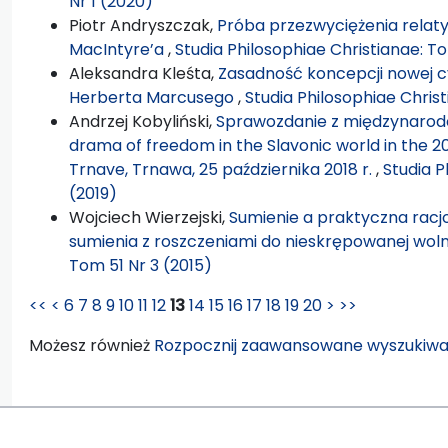
Nr 1 (2020)
Piotr Andryszczak,
Próba przezwyciężenia relat
MacIntyre’a
,
Studia Philosophiae Christianae: To
Aleksandra Kleśta,
Zasadność koncepcji nowej c
Herberta Marcusego
,
Studia Philosophiae Christ
Andrzej Kobyliński,
Sprawozdanie z międzynarodo
drama of freedom in the Slavonic world in the 2
Trnave, Trnawa, 25 października 2018 r.
,
Studia P
(2019)
Wojciech Wierzejski,
Sumienie a praktyczna racjo
sumienia z roszczeniami do nieskrępowanej wol
Tom 51 Nr 3 (2015)
<<
<
6
7
8
9
10
11
12
13
14
15
16
17
18
19
20
>
>>
Możesz również
Rozpocznij zaawansowane wyszukiwa