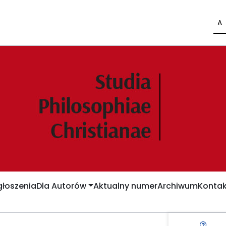
A
łoszenia
Dla Autorów
Aktualny numer
Archiwum
Kontak