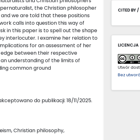
turalists and Christian philosophers
upernaturalist, the Christian philosopher
CITED BY /
 and we are told that these positions
ork calls into question this way of
ask in this paper is to spell out the shape
ey interlocuter. I examine her relation to
 implications for an assessment of her
LICENCJA
e-edge between their respective
 an understanding of the limits of
inding common ground
Utwór dostę
Bez utwor
kceptowano do publikacji: 18/11/2025.
eism, Christian philosophy,