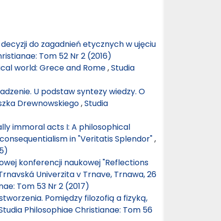
 decyzji do zagadnień etycznych w ujęciu
ristianae: Tom 52 Nr 2 (2016)
ssical world: Grece and Rome
,
Studia
dzenie. U podstaw syntezy wiedzy. O
ciszka Drewnowskiego
,
Studia
lly immoral acts I: A philosophical
consequentialism in "Veritatis Splendor"
,
15)
wej konferencji naukowej "Reflections
 Trnavská Univerzita v Trnave, Trnawa, 26
anae: Tom 53 Nr 2 (2017)
tworzenia. Pomiędzy filozofią a fizyką,
Studia Philosophiae Christianae: Tom 56