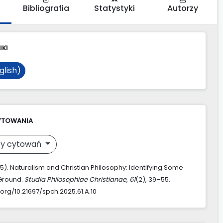
Bibliografia
Statystyki
Autorzy
IKI
glish)
YTOWANIA
y cytowań
2025). Naturalism and Christian Philosophy: Identifying Some
round.
Studia Philosophiae Christianae
,
61
(2), 39–55.
.org/10.21697/spch.2025.61.A.10