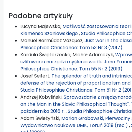
Podobne artykuły
Lucyna Majewska,
Możliwość zastosowania teorii
Klemensa Szaniawskiego
,
Studia Philosophiae Ch
Manuel Bermúdez Vázquez,
Just war in the cla
Philosophiae Christianae: Tom 53 Nr 3 (2017)
Kordula Świętorzecka, Michał Adamczyk,
Wprowa
szlifowaniu narzędzi myślenia wedle Jana Fran
Philosophiae Christianae: Tom 55 Nr 2 (2019)
Josef Seifert,
The splendor of truth and intrinsica
defense of the rejection of proportionalism and 
Studia Philosophiae Christianae: Tom 51 Nr 2 (20
Andrzej Kobyliński,
Sprawozdanie z międzynarodo
on the Man in the Slavic Philosophical Thought",
października 2016 r.
,
Studia Philosophiae Christi
Adam Świeżyński,
Marian Grabowski, Pierwociny s
Wydawnictwo Naukowe UMK, Toruń 2019 (rec.)
,