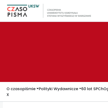
O czasopiśmie
Polityki Wydawnicze
60 lat SPCh
Og
X