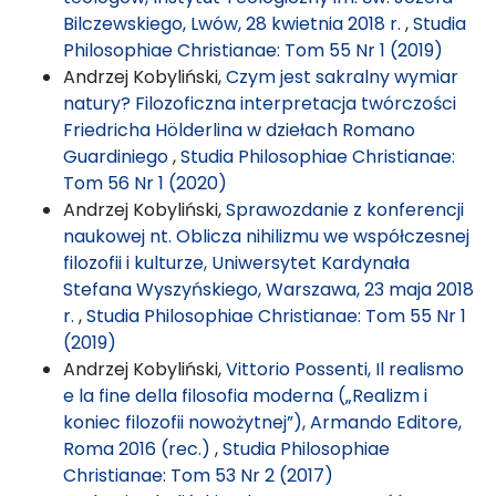
Bilczewskiego, Lwów, 28 kwietnia 2018 r.
,
Studia
Philosophiae Christianae: Tom 55 Nr 1 (2019)
Andrzej Kobyliński,
Czym jest sakralny wymiar
natury? Filozoficzna interpretacja twórczości
Friedricha Hölderlina w dziełach Romano
Guardiniego
,
Studia Philosophiae Christianae:
Tom 56 Nr 1 (2020)
Andrzej Kobyliński,
Sprawozdanie z konferencji
naukowej nt. Oblicza nihilizmu we współczesnej
filozofii i kulturze, Uniwersytet Kardynała
Stefana Wyszyńskiego, Warszawa, 23 maja 2018
r.
,
Studia Philosophiae Christianae: Tom 55 Nr 1
(2019)
Andrzej Kobyliński,
Vittorio Possenti, Il realismo
e la fine della filosofia moderna („Realizm i
koniec filozofii nowożytnej”), Armando Editore,
Roma 2016 (rec.)
,
Studia Philosophiae
Christianae: Tom 53 Nr 2 (2017)