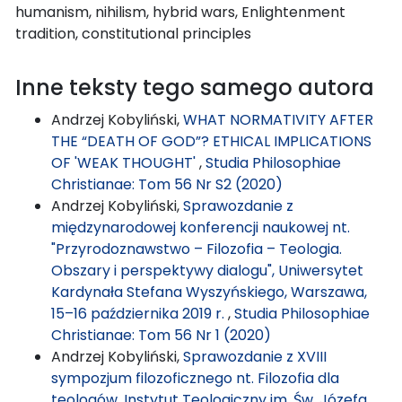
humanism, nihilism, hybrid wars, Enlightenment
tradition, constitutional principles
Inne teksty tego samego autora
Andrzej Kobyliński,
WHAT NORMATIVITY AFTER
THE “DEATH OF GOD”? ETHICAL IMPLICATIONS
OF 'WEAK THOUGHT'
,
Studia Philosophiae
Christianae: Tom 56 Nr S2 (2020)
Andrzej Kobyliński,
Sprawozdanie z
międzynarodowej konferencji naukowej nt.
"Przyrodoznawstwo – Filozofia – Teologia.
Obszary i perspektywy dialogu", Uniwersytet
Kardynała Stefana Wyszyńskiego, Warszawa,
15–16 października 2019 r.
,
Studia Philosophiae
Christianae: Tom 56 Nr 1 (2020)
Andrzej Kobyliński,
Sprawozdanie z XVIII
sympozjum filozoficznego nt. Filozofia dla
teologów, Instytut Teologiczny im. Św. Józefa