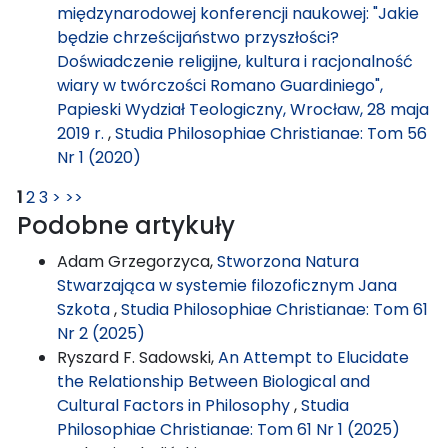
międzynarodowej konferencji naukowej: "Jakie
będzie chrześcijaństwo przyszłości?
Doświadczenie religijne, kultura i racjonalność
wiary w twórczości Romano Guardiniego",
Papieski Wydział Teologiczny, Wrocław, 28 maja
2019 r.
,
Studia Philosophiae Christianae: Tom 56
Nr 1 (2020)
1
2
3
>
>>
Podobne artykuły
Adam Grzegorzyca,
Stworzona Natura
Stwarzająca w systemie filozoficznym Jana
Szkota
,
Studia Philosophiae Christianae: Tom 61
Nr 2 (2025)
Ryszard F. Sadowski,
An Attempt to Elucidate
the Relationship Between Biological and
Cultural Factors in Philosophy
,
Studia
Philosophiae Christianae: Tom 61 Nr 1 (2025)