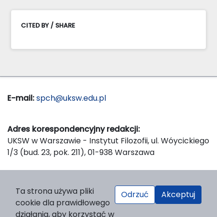
CITED BY / SHARE
E-mail:
spch@uksw.edu.pl
Adres korespondencyjny redakcji:
UKSW w Warszawie - Instytut Filozofii, ul. Wóycickiego
1/3 (bud. 23, pok. 211), 01-938 Warszawa
Wydawca:
Ta strona używa pliki
Odrzuć
Akceptuj
Wydawnictwo Naukowe UKSW, ul. Dewajtis 5, domek
cookie dla prawidłowego
nr 2, 01-815 Warszawa
działania, aby korzystać w