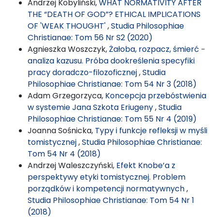
Andrzej Kobyliński,
WHAT NORMATIVITY AFTER
THE “DEATH OF GOD”? ETHICAL IMPLICATIONS
OF 'WEAK THOUGHT'
,
Studia Philosophiae
Christianae: Tom 56 Nr S2 (2020)
Agnieszka Woszczyk,
Żałoba, rozpacz, śmierć −
analiza kazusu. Próba dookreślenia specyfiki
pracy doradczo-filozoficznej
,
Studia
Philosophiae Christianae: Tom 54 Nr 3 (2018)
Adam Grzegorzyca,
Koncepcja przebóstwienia
w systemie Jana Szkota Eriugeny
,
Studia
Philosophiae Christianae: Tom 55 Nr 4 (2019)
Joanna Sośnicka,
Typy i funkcje refleksji w myśli
tomistycznej
,
Studia Philosophiae Christianae:
Tom 54 Nr 4 (2018)
Andrzej Waleszczyński,
Efekt Knobe’a z
perspektywy etyki tomistycznej. Problem
porządków i kompetencji normatywnych
,
Studia Philosophiae Christianae: Tom 54 Nr 1
(2018)