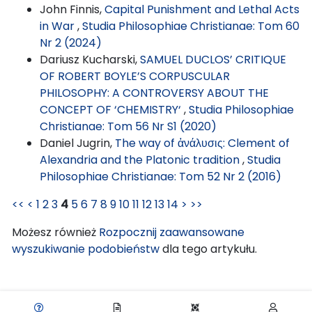
John Finnis,
Capital Punishment and Lethal Acts
in War
,
Studia Philosophiae Christianae: Tom 60
Nr 2 (2024)
Dariusz Kucharski,
SAMUEL DUCLOS’ CRITIQUE
OF ROBERT BOYLE’S CORPUSCULAR
PHILOSOPHY: A CONTROVERSY ABOUT THE
CONCEPT OF ‘CHEMISTRY‘
,
Studia Philosophiae
Christianae: Tom 56 Nr S1 (2020)
Daniel Jugrin,
The way of ἀνάλυσις: Clement of
Alexandria and the Platonic tradition
,
Studia
Philosophiae Christianae: Tom 52 Nr 2 (2016)
<<
<
1
2
3
4
5
6
7
8
9
10
11
12
13
14
>
>>
Możesz również
Rozpocznij zaawansowane
wyszukiwanie podobieństw
dla tego artykułu.