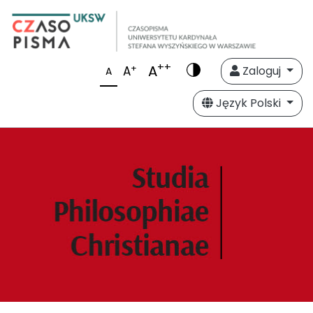
++
A
+
A
Zaloguj
A
Język Polski