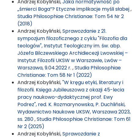
Andrzej Kobyliński,
Jaka normatywność po
„śmierci Boga”? Etyczne implikacje myśli słabej
,
Studia Philosophiae Christianae: Tom 54 Nr 2
(2018)
Andrzej Kobyliński,
Sprawozdanie z 21.
sympozjum filozoficznego z cyklu "Filozofia dla
teologów", Instytut Teologiczny im. św. abp.
Józefa Bilczewskiego Archidiecezji Lwowskiej –
Instytut Filozofii UKSW w Warszawie, Lwów –
Warszawa, 9.04.2022 r.
,
Studia Philosophiae
Christianae: Tom 58 Nr 1 (2022)
Andrzej Kobyliński,
"W kręgu etyki, literatury i
filozofii. Księga Jubileuszowa z okazji 45-lecia
pracy naukowo-dydaktycznej prof. Ewy
Podrez", red. K. Rozmarynowska, P. Duchliński,
Wydawnictwo Naukowe UKSW, Warszawa 2023,
ss. 280
,
Studia Philosophiae Christianae: Tom 61
Nr 2 (2025)
Andrzej Kobyliński,
Sprawozdanie z