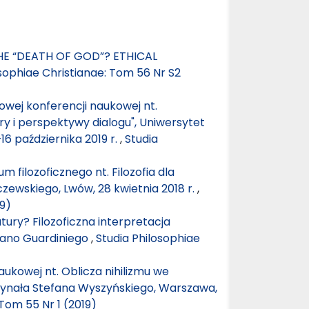
E “DEATH OF GOD”? ETHICAL
osophiae Christianae: Tom 56 Nr S2
wej konferencji naukowej nt.
ry i perspektywy dialogu", Uniwersytet
6 października 2019 r.
,
Studia
 filozoficznego nt. Filozofia dla
czewskiego, Lwów, 28 kwietnia 2018 r.
,
19)
ury? Filozoficzna interpretacja
omano Guardiniego
,
Studia Philosophiae
ukowej nt. Oblicza nihilizmu we
ardynała Stefana Wyszyńskiego, Warszawa,
 Tom 55 Nr 1 (2019)