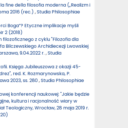
 la fine della filosofia moderna („Realizm i
Roma 2016 (rec.)
,
Studia Philosophiae
ci Boga”? Etyczne implikacje myśli
Nr 2 (2018)
ilozoficznego z cyklu "Filozofia dla
efa Bilczewskiego Archidiecezji Lwowskiej
arszawa, 9.04.2022 r.
,
Studia
ozofii. Księga Jubileuszowa z okazji 45-
rez", red. K. Rozmarynowska, P.
wa 2023, ss. 280
,
Studia Philosophiae
ej konferencji naukowej: "Jakie będzie
jne, kultura i racjonalność wiary w
ł Teologiczny, Wrocław, 28 maja 2019 r.
020)