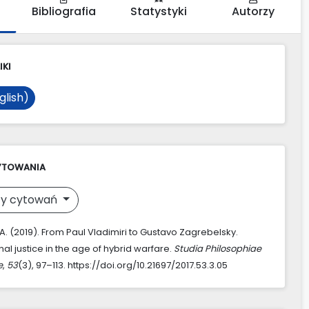
Bibliografia
Statystyki
Autorzy
IKI
glish)
YTOWANIA
y cytowań
 A. (2019). From Paul Vladimiri to Gustavo Zagrebelsky.
nal justice in the age of hybrid warfare.
Studia Philosophiae
e
,
53
(3), 97–113. https://doi.org/10.21697/2017.53.3.05