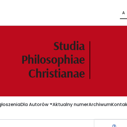
A
łoszenia
Dla Autorów
Aktualny numer
Archiwum
Kontak