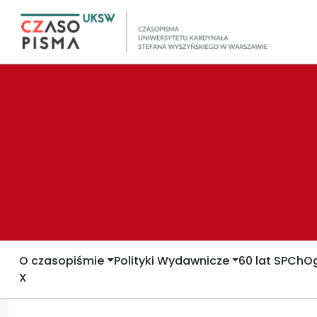
O czasopiśmie
Polityki Wydawnicze
60 lat SPCh
Og
X