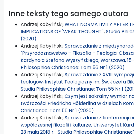
Inne teksty tego samego autora
Andrzej Kobyliński,
WHAT NORMATIVITY AFTER TH
IMPLICATIONS OF 'WEAK THOUGHT'
,
Studia Phil
(2020)
Andrzej Kobyliński,
Sprawozdanie z międzynarodo
"Przyrodoznawstwo – Filozofia – Teologia. Obsza
Kardynała Stefana Wyszyńskiego, Warszawa, 15–1
Philosophiae Christianae: Tom 56 Nr 1 (2020)
Andrzej Kobyliński,
Sprawozdanie z XVIII sympozjum
teologów, Instytut Teologiczny im. Św. Józefa Bil
Studia Philosophiae Christianae: Tom 55 Nr 1 (20
Andrzej Kobyliński,
Czym jest sakralny wymiar nat
twórczości Friedricha Hölderlina w dziełach R
Christianae: Tom 56 Nr 1 (2020)
Andrzej Kobyliński,
Sprawozdanie z konferencji na
współczesnej filozofii i kulturze, Uniwersytet K
23 maja 2018 r.
,
Studia Philosophiae Christianae: