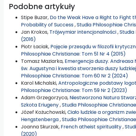
Podobne artykuły
Stipe Buzar,
Do the Weak Have a Right to Fight 
Probability of Success
,
Studia Philosophiae Chri
Jan Krokos,
Trójwymiar intencjonalności
,
Studia
(2016)
Piotr Łaciak,
Pojęcie przesądu w filozofii krytycz
Philosophiae Christianae: Tom 51 Nr 4 (2015)
Tomasz Maziarka,
Emergencja duszy. Andreasa 
św. Augustyna i kwestia stworzenia duszy ludzk
Philosophiae Christianae: Tom 60 Nr 2 (2024)
Karol Michalski,
Antropologiczne podstawy logote
Philosophiae Christianae: Tom 59 Nr 2 (2023)
Adam Grzegorzyca,
Niestworzona Natura Stwarz
Szkota Eriugeny
,
Studia Philosophiae Christiana
Józef Kożuchowski,
Ciało ludzkie a organizm zwi
Hengstenberga
,
Studia Philosophiae Christianae
Joanna Skurzak,
French atheist spirituality
,
Stud
(2020)