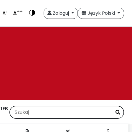
++
A
+
A
Zaloguj
Język Polski
t
FB