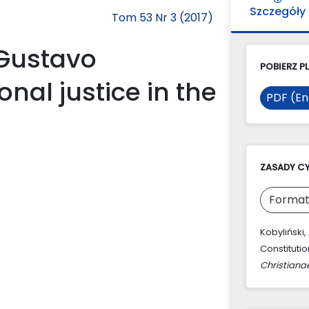
Szczegóły
Tom 53 Nr 3 (2017)
 Gustavo
POBIERZ PL
nal justice in the
PDF (En
ZASADY C
Format
Kobyliński,
Constitutio
Christiana