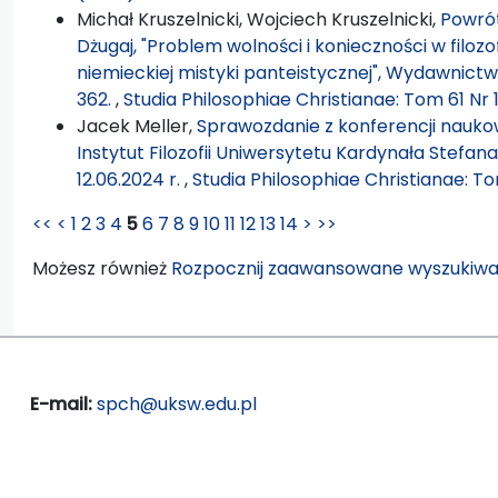
Michał Kruszelnicki, Wojciech Kruszelnicki,
Powrót
Dżugaj, "Problem wolności i konieczności w filozo
niemieckiej mistyki panteistycznej", Wydawnictwo
362.
,
Studia Philosophiae Christianae: Tom 61 Nr 
Jacek Meller,
Sprawozdanie z konferencji naukowe
Instytut Filozofii Uniwersytetu Kardynała Stef
12.06.2024 r.
,
Studia Philosophiae Christianae: T
<<
<
1
2
3
4
5
6
7
8
9
10
11
12
13
14
>
>>
Możesz również
Rozpocznij zaawansowane wyszukiwa
E-mail:
spch@uksw.edu.pl