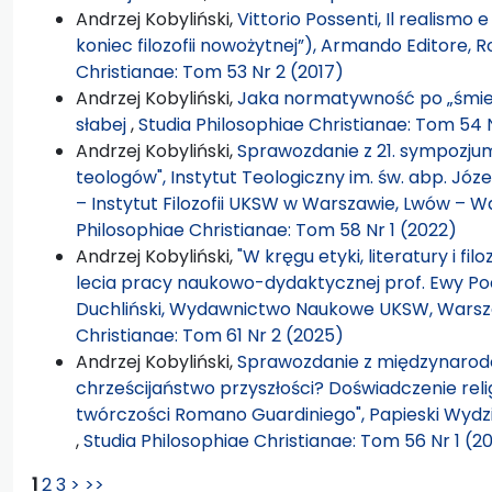
Andrzej Kobyliński,
Vittorio Possenti, Il realismo e
koniec filozofii nowożytnej”), Armando Editore, 
Christianae: Tom 53 Nr 2 (2017)
Andrzej Kobyliński,
Jaka normatywność po „śmier
słabej
,
Studia Philosophiae Christianae: Tom 54 
Andrzej Kobyliński,
Sprawozdanie z 21. sympozjum f
teologów", Instytut Teologiczny im. św. abp. Józ
– Instytut Filozofii UKSW w Warszawie, Lwów – W
Philosophiae Christianae: Tom 58 Nr 1 (2022)
Andrzej Kobyliński,
"W kręgu etyki, literatury i fil
lecia pracy naukowo-dydaktycznej prof. Ewy Pod
Duchliński, Wydawnictwo Naukowe UKSW, Warsza
Christianae: Tom 61 Nr 2 (2025)
Andrzej Kobyliński,
Sprawozdanie z międzynarodow
chrześcijaństwo przyszłości? Doświadczenie religi
twórczości Romano Guardiniego", Papieski Wydzia
,
Studia Philosophiae Christianae: Tom 56 Nr 1 (2
1
2
3
>
>>