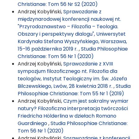
Christianae: Tom 56 Nr S2 (2020)
Andrzej Kobyliński,
Sprawozdanie z
międzynarodowej konferencji naukowej nt.
"Przyrodoznawstwo – Filozofia – Teologia.
Obszary i perspektywy dialogu", Uniwersytet
Kardynała Stefana Wyszyńskiego, Warszawa,
15–16 października 2019 r.
,
Studia Philosophiae
Christianae: Tom 56 Nr 1 (2020)
Andrzej Kobyliński,
Sprawozdanie z XVIII
sympozjum filozoficznego nt. Filozofia dla
teologów, Instytut Teologiczny im. Św. Józefa
Bilczewskiego, Lwów, 28 kwietnia 2018 r.
,
Studia
Philosophiae Christianae: Tom 55 Nr 1 (2019)
Andrzej Kobyliński,
Czym jest sakralny wymiar
natury? Filozoficzna interpretacja twórczości
Friedricha Hölderlina w dziełach Romano
Guardiniego
,
Studia Philosophiae Christianae:
Tom 56 Nr 1 (2020)
Andrzej Kobyliński,
Sprawozdanie z konferencji