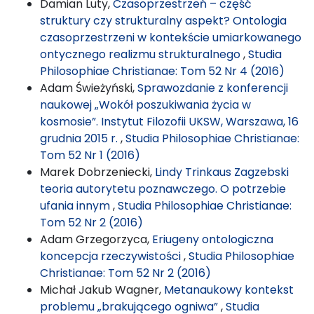
Damian Luty,
Czasoprzestrzeń – część
struktury czy strukturalny aspekt? Ontologia
czasoprzestrzeni w kontekście umiarkowanego
ontycznego realizmu strukturalnego
,
Studia
Philosophiae Christianae: Tom 52 Nr 4 (2016)
Adam Świeżyński,
Sprawozdanie z konferencji
naukowej „Wokół poszukiwania życia w
kosmosie”. Instytut Filozofii UKSW, Warszawa, 16
grudnia 2015 r.
,
Studia Philosophiae Christianae:
Tom 52 Nr 1 (2016)
Marek Dobrzeniecki,
Lindy Trinkaus Zagzebski
teoria autorytetu poznawczego. O potrzebie
ufania innym
,
Studia Philosophiae Christianae:
Tom 52 Nr 2 (2016)
Adam Grzegorzyca,
Eriugeny ontologiczna
koncepcja rzeczywistości
,
Studia Philosophiae
Christianae: Tom 52 Nr 2 (2016)
Michał Jakub Wagner,
Metanaukowy kontekst
problemu „brakującego ogniwa”
,
Studia