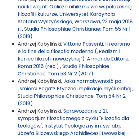
naukowej nt. Oblicza nihilizmu we współczesnej
filozofii i kulturze, Uniwersytet Kardynała
Stefana Wyszyńskiego, Warszawa, 23 maja 2018
r.
,
Studia Philosophiae Christianae: Tom 55 Nr 1
(2019)
Andrzej Kobyliński,
Vittorio Possenti, Il realismo
e la fine della filosofia moderna („Realizm i
koniec filozofii nowożytnej”), Armando Editore,
Roma 2016 (rec.)
,
Studia Philosophiae
Christianae: Tom 53 Nr 2 (2017)
Andrzej Kobyliński,
Jaka normatywność po
„śmierci Boga”? Etyczne implikacje myśli słabej
,
Studia Philosophiae Christianae: Tom 54 Nr 2
(2018)
Andrzej Kobyliński,
Sprawozdanie z 21.
sympozjum filozoficznego z cyklu "Filozofia dla
teologów", Instytut Teologiczny im. św. abp.
Józefa Bilczewskiego Archidiecezji Lwowskiej –