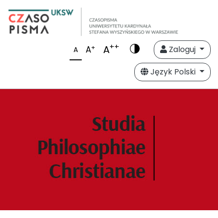
++
A
+
A
Zaloguj
A
Język Polski