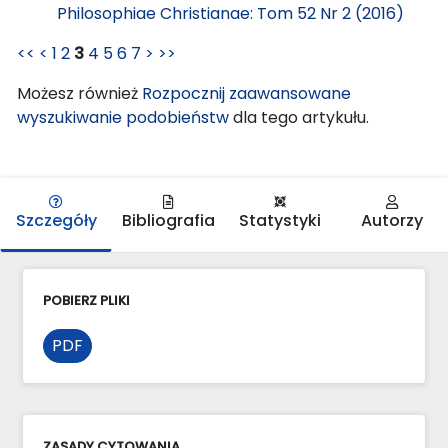
Philosophiae Christianae: Tom 52 Nr 2 (2016)
<<
<
1
2
3
4
5
6
7
>
>>
Możesz również
Rozpocznij zaawansowane
wyszukiwanie podobieństw
dla tego artykułu.
Szczegóły
Bibliografia
Statystyki
Autorzy
POBIERZ PLIKI
PDF
ZASADY CYTOWANIA