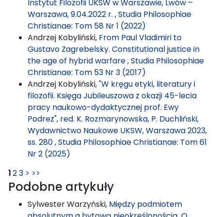
Instytut Filozofii UKSW w Warszawie, Lwów –
Warszawa, 9.04.2022 r.
,
Studia Philosophiae
Christianae: Tom 58 Nr 1 (2022)
Andrzej Kobyliński,
From Paul Vladimiri to
Gustavo Zagrebelsky. Constitutional justice in
the age of hybrid warfare
,
Studia Philosophiae
Christianae: Tom 53 Nr 3 (2017)
Andrzej Kobyliński,
"W kręgu etyki, literatury i
filozofii. Księga Jubileuszowa z okazji 45-lecia
pracy naukowo-dydaktycznej prof. Ewy
Podrez", red. K. Rozmarynowska, P. Duchliński,
Wydawnictwo Naukowe UKSW, Warszawa 2023,
ss. 280
,
Studia Philosophiae Christianae: Tom 61
Nr 2 (2025)
1
2
3
>
>>
Podobne artykuły
Sylwester Warzyński,
Między podmiotem
absolutnym a bytową nieokreślonością. O