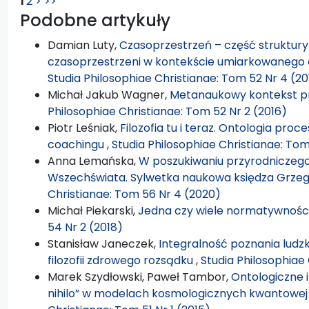
1
2
>
>>
Podobne artykuły
Damian Luty,
Czasoprzestrzeń – część struktury
czasoprzestrzeni w kontekście umiarkowanego 
Studia Philosophiae Christianae: Tom 52 Nr 4 (20
Michał Jakub Wagner,
Metanaukowy kontekst p
Philosophiae Christianae: Tom 52 Nr 2 (2016)
Piotr Leśniak,
Filozofia tu i teraz. Ontologia pro
coachingu
,
Studia Philosophiae Christianae: Tom
Anna Lemańska,
W poszukiwaniu przyrodniczego,
Wszechświata. Sylwetka naukowa księdza Grze
Christianae: Tom 56 Nr 4 (2020)
Michał Piekarski,
Jedna czy wiele normatywnośc
54 Nr 2 (2018)
Stanisław Janeczek,
Integralność poznania ludzki
filozofii zdrowego rozsądku
,
Studia Philosophiae 
Marek Szydłowski, Paweł Tambor,
Ontologiczne 
nihilo” w modelach kosmologicznych kwantow