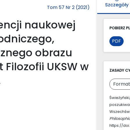
Szczegóły
Tom 57 Nr 2 (2021)
encji naukowej
POBIERZ PL
odniczego,
PDF
icznego obrazu
 Filozofii UKSW w
ZASADY C
.
Format
Świeżyński
poszukiwan
Wszechświat
Philosophi
https://doi