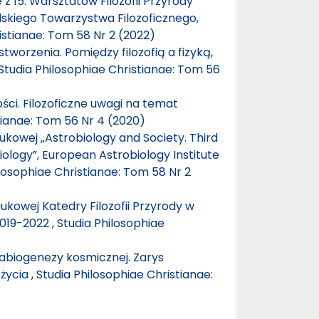
z 15. Warsztatów Filozofii Przyrody
Polskiego Towarzystwa Filozoficznego,
istianae: Tom 58 Nr 2 (2022)
tworzenia. Pomiędzy filozofią a fizyką,
Studia Philosophiae Christianae: Tom 56
ci. Filozoficzne uwagi na temat
tianae: Tom 56 Nr 4 (2020)
ukowej „Astrobiology and Society. Third
ology”, European Astrobiology Institute
losophiae Christianae: Tom 58 Nr 2
ukowej Katedry Filozofii Przyrody w
 2019-2022
,
Studia Philosophiae
 abiogenezy kosmicznej. Zarys
 życia
,
Studia Philosophiae Christianae: