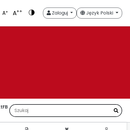
++
A
+
A
Zaloguj
Język Polski
t
FB