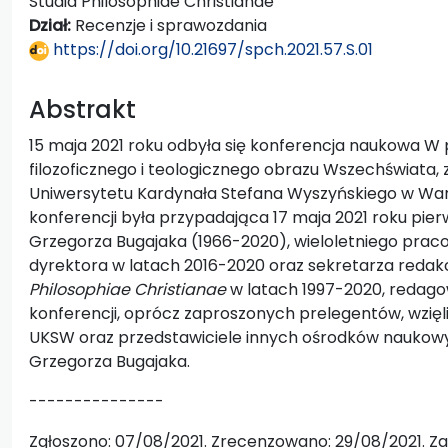
Studia Philosophiae Christianae
Dział:
Recenzje i sprawozdania
https://doi.org/10.21697/spch.2021.57.S.01
Abstrakt
15 maja 2021 roku odbyła się konferencja naukowa W 
filozoficznego i teologicznego obrazu Wszechświata, z
Uniwersytetu Kardynała Stefana Wyszyńskiego w War
konferencji była przypadająca 17 maja 2021 roku pierw
Grzegorza Bugajaka (1966-2020), wieloletniego pracown
dyrektora w latach 2016-2020 oraz sekretarza redakc
Philosophiae Christianae
w latach 1997-2020, redagow
konferencji, oprócz zaproszonych prelegentów, wzięli 
UKSW oraz przedstawiciele innych ośrodków naukowych,
Grzegorza Bugajaka.
---------------
Zgłoszono: 07/08/2021. Zrecenzowano: 29/08/2021. Za