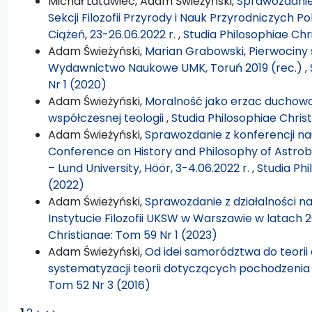
Michał Latawiec, Adam Świeżyński,
Sprawozdanie 
Sekcji Filozofii Przyrody i Nauk Przyrodniczych 
Ciążeń, 23-26.06.2022 r.
,
Studia Philosophiae Chr
Adam Świeżyński,
Marian Grabowski, Pierwociny s
Wydawnictwo Naukowe UMK, Toruń 2019 (rec.)
,
Nr 1 (2020)
Adam Świeżyński,
Moralność jako erzac duchowoś
współczesnej teologii
,
Studia Philosophiae Chris
Adam Świeżyński,
Sprawozdanie z konferencji na
Conference on History and Philosophy of Astrobi
– Lund University, Höör, 3-4.06.2022 r.
,
Studia Phi
(2022)
Adam Świeżyński,
Sprawozdanie z działalności na
Instytucie Filozofii UKSW w Warszawie w latach
Christianae: Tom 59 Nr 1 (2023)
Adam Świeżyński,
Od idei samorództwa do teorii
systematyzacji teorii dotyczących pochodzenia
Tom 52 Nr 3 (2016)