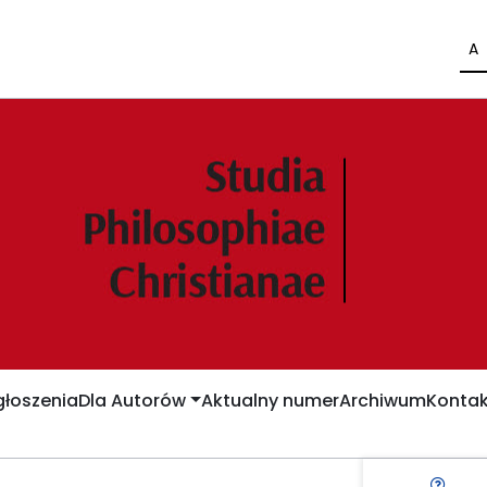
A
łoszenia
Dla Autorów
Aktualny numer
Archiwum
Kontak