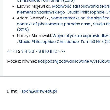
Christianae: Tom 51 Nr 1 (2015)
Lucyna Majewska,
Możliwość zastosowania teorii
Klemensa Szaniawskiego
,
Studia Philosophiae Ch
Adam Świeżyński,
Some remarks on the significa
context of photometric paradox case
,
Studia P
(2018)
Henryk Skorowski,
Wojna etycznie usprawiedliwio
,
Studia Philosophiae Christianae: Tom 53 Nr 3 (2
<<
<
1
2
3
4
5
6
7
8
9
10
11
12
>
>>
Możesz również
Rozpocznij zaawansowane wyszukiwa
E-mail:
spch@uksw.edu.pl