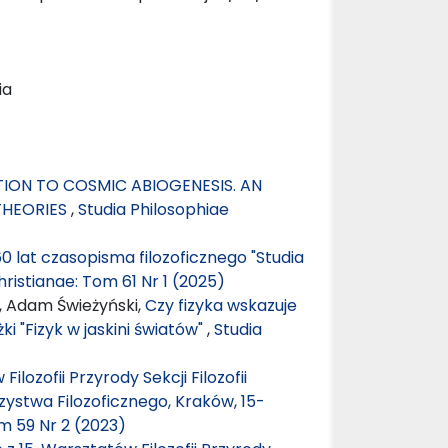
ia
ON TO COSMIC ABIOGENESIS. AN
THEORIES
,
Studia Philosophiae
60 lat czasopisma filozoficznego "Studia
hristianae: Tom 61 Nr 1 (2025)
, Adam Świeżyński,
Czy fizyka wskazuje
ki "Fizyk w jaskini światów"
,
Studia
lozofii Przyrody Sekcji Filozofii
ystwa Filozoficznego, Kraków, 15-
m 59 Nr 2 (2023)