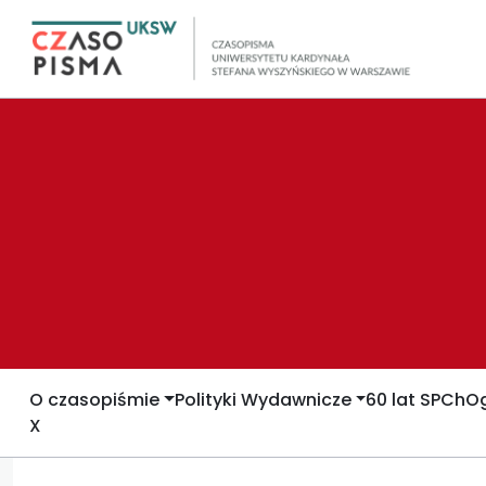
O czasopiśmie
Polityki Wydawnicze
60 lat SPCh
Og
X