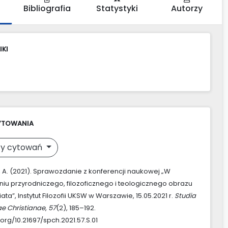
Bibliografia
Statystyki
Autorzy
IKI
YTOWANIA
y cytowań
, A. (2021). Sprawozdanie z konferencji naukowej „W
iu przyrodniczego, filozoficznego i teologicznego obrazu
a”, Instytut Filozofii UKSW w Warszawie, 15.05.2021 r.
Studia
ae Christianae
,
57
(2), 185–192.
.org/10.21697/spch.2021.57.S.01