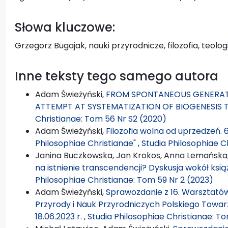
Słowa kluczowe:
Grzegorz Bugajak, nauki przyrodnicze, filozofia, teolog
Inne teksty tego samego autora
Adam Świeżyński,
FROM SPONTANEOUS GENERATI
ATTEMPT AT SYSTEMATIZATION OF BIOGENESIS 
Christianae: Tom 56 Nr S2 (2020)
Adam Świeżyński,
Filozofia wolna od uprzedzeń. 
Philosophiae Christianae"
,
Studia Philosophiae C
Janina Buczkowska, Jan Krokos, Anna Lemańska
na istnienie transcendencji? Dyskusja wokół książ
Philosophiae Christianae: Tom 59 Nr 2 (2023)
Adam Świeżyński,
Sprawozdanie z 16. Warsztatów Fi
Przyrody i Nauk Przyrodniczych Polskiego Towarz
18.06.2023 r.
,
Studia Philosophiae Christianae: To