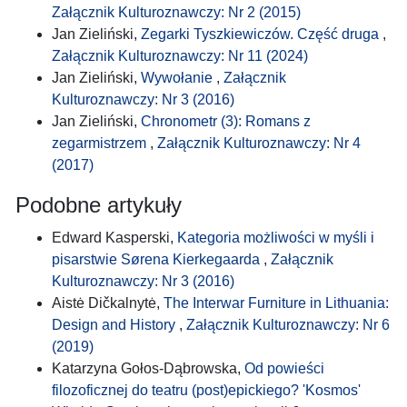
Załącznik Kulturoznawczy: Nr 2 (2015)
Jan Zieliński,
Zegarki Tyszkiewiczów. Część druga
,
Załącznik Kulturoznawczy: Nr 11 (2024)
Jan Zieliński,
Wywołanie
,
Załącznik
Kulturoznawczy: Nr 3 (2016)
Jan Zieliński,
Chronometr (3): Romans z
zegarmistrzem
,
Załącznik Kulturoznawczy: Nr 4
(2017)
Podobne artykuły
Edward Kasperski,
Kategoria możliwości w myśli i
pisarstwie Sørena Kierkegaarda
,
Załącznik
Kulturoznawczy: Nr 3 (2016)
Aistė Dičkalnytė,
The Interwar Furniture in Lithuania:
Design and History
,
Załącznik Kulturoznawczy: Nr 6
(2019)
Katarzyna Gołos-Dąbrowska,
Od powieści
filozoficznej do teatru (post)epickiego? 'Kosmos'