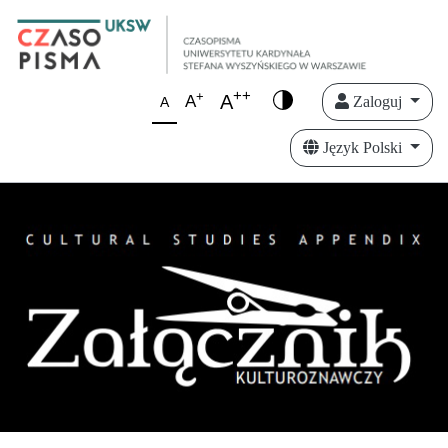
++
+
A
A
Zaloguj
A
Język Polski