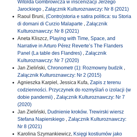
Witolda Gombrowicza w inscenizacji Jerzego
Jarockiego
,
Załącznik Kulturoznawczy: Nr 8 (2021)
Raoul Bruni,
(Contro)storia e satira politica: su Storia
di domani di Curzio Malaparte
,
Załącznik
Kulturoznawczy: Nr 8 (2021)
Aneta Kliszcz,
Playing with Time, Space, and
Narrative in Arturo Pérez Reverte’s The Flanders
Panel (La table des Flandres)
,
Załącznik
Kulturoznawczy: Nr 7 (2020)
Jan Zieliński,
Chronometr (1): Rozmowny budzik
,
Załącznik Kulturoznawczy: Nr 2 (2015)
Agnieszka Karpiel, Jessica Kufa,
Zapis z terenu
codzienności. Przyczynek do rozmyślań o izolacji (w
dobie pandemii)
,
Załącznik Kulturoznawczy: Nr 7
(2020)
Jan Zieliński,
Dudnienie kroków. Trewirski wiersz
Stefana Napierskiego
,
Załącznik Kulturoznawczy:
Nr 8 (2021)
Karolina Szymankiewicz,
Księgi kostiumów jako