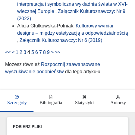
interpretacja i symboliczna wykładnia świata w XVI-
wiecznej Europie
,
Załącznik Kulturoznawczy: Nr 9
(2022)
Alicja Głutkowska-Polniak,
Kulturowy wymiar
designu – między estetyzacją a odpowiedzialnością
,
Załącznik Kulturoznawczy: Nr 6 (2019)
<<
<
1
2
3
4
5
6
7
8
9
>
>>
Możesz również
Rozpocznij zaawansowane
wyszukiwanie podobieństw
dla tego artykułu.
Szczegóły
Bibliografia
Statystyki
Autorzy
POBIERZ PLIKI