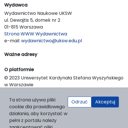
Wydawca
Wydawnictwo Naukowe UKSW
ul. Dewajtis 5, domek nr 2
01-815 Warszawa
Strona WWW Wydawnictwa
e-mail:
wydawnictwo@uksw.edu.pl
Ważne adresy
O platformie
© 2023 Uniwersytet Kardynała Stefana Wyszyńskiego
w Warszawie
Support & Customization by LIBCOM
Platform & Workflow by OJS/PKP
Ta strona używa pliki
Odrzuć
Akceptuj
cookie dla prawidłowego
działania, aby korzystać w
pełni z portalu należy
zaakceptować pliki