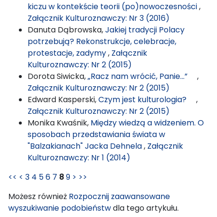
kiczu w kontekście teorii (po)nowoczesności
,
Załącznik Kulturoznawczy: Nr 3 (2016)
Danuta Dąbrowska,
Jakiej tradycji Polacy
potrzebują? Rekonstrukcje, celebracje,
protestacje, zadymy
,
Załącznik
Kulturoznawczy: Nr 2 (2015)
Dorota Siwicka,
„Racz nam wrócić, Panie...”
,
Załącznik Kulturoznawczy: Nr 2 (2015)
Edward Kasperski,
Czym jest kulturologia?
,
Załącznik Kulturoznawczy: Nr 2 (2015)
Monika Kwaśnik,
Między wiedzą a widzeniem. O
sposobach przedstawiania świata w
"Balzakianach" Jacka Dehnela
,
Załącznik
Kulturoznawczy: Nr 1 (2014)
<<
<
3
4
5
6
7
8
9
>
>>
Możesz również
Rozpocznij zaawansowane
wyszukiwanie podobieństw
dla tego artykułu.