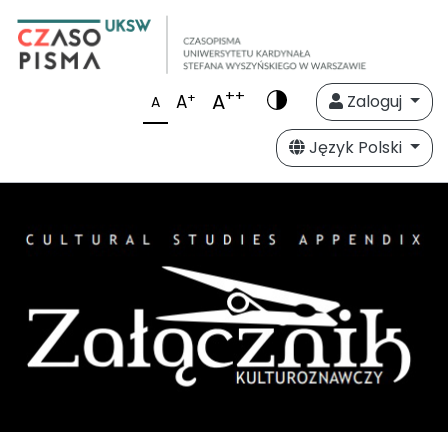
++
A
+
A
Zaloguj
A
Język Polski