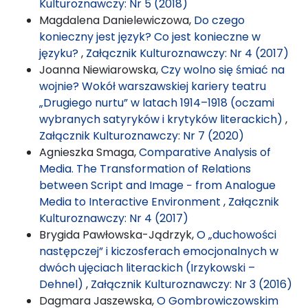
Kulturoznawczy: Nr 5 (2018)
Magdalena Danielewiczowa,
Do czego
konieczny jest język? Co jest konieczne w
języku?
,
Załącznik Kulturoznawczy: Nr 4 (2017)
Joanna Niewiarowska,
Czy wolno się śmiać na
wojnie? Wokół warszawskiej kariery teatru
„Drugiego nurtu” w latach 1914–1918 (oczami
wybranych satyryków i krytyków literackich)
,
Załącznik Kulturoznawczy: Nr 7 (2020)
Agnieszka Smaga,
Comparative Analysis of
Media. The Transformation of Relations
between Script and Image − from Analogue
Media to Interactive Environment
,
Załącznik
Kulturoznawczy: Nr 4 (2017)
Brygida Pawłowska-Jądrzyk,
O „duchowości
następczej” i kiczosferach emocjonalnych w
dwóch ujęciach literackich (Irzykowski –
Dehnel)
,
Załącznik Kulturoznawczy: Nr 3 (2016)
Dagmara Jaszewska,
O Gombrowiczowskim