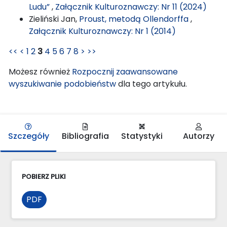
Ludu”
,
Załącznik Kulturoznawczy: Nr 11 (2024)
Zieliński Jan,
Proust, metodą Ollendorffa
,
Załącznik Kulturoznawczy: Nr 1 (2014)
<<
<
1
2
3
4
5
6
7
8
>
>>
Możesz również
Rozpocznij zaawansowane
wyszukiwanie podobieństw
dla tego artykułu.
Szczegóły
Bibliografia
Statystyki
Autorzy
POBIERZ PLIKI
PDF