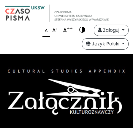
++
A
+
A
Zaloguj
A
Język Polski