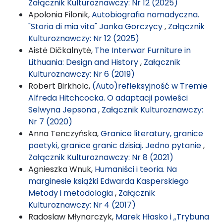
Załącznik Kulturoznawczy: Nr 12 (2025)
Apolonia Filonik,
Autobiografia nomadyczna.
"Storia di mia vita" Janka Gorczycy
,
Załącznik
Kulturoznawczy: Nr 12 (2025)
Aistė Dičkalnytė,
The Interwar Furniture in
Lithuania: Design and History
,
Załącznik
Kulturoznawczy: Nr 6 (2019)
Robert Birkholc,
(Auto)refleksyjność w Tremie
Alfreda Hitchcocka. O adaptacji powieści
Selwyna Jepsona
,
Załącznik Kulturoznawczy:
Nr 7 (2020)
Anna Tenczyńska,
Granice literatury, granice
poetyki, granice granic dzisiaj. Jedno pytanie
,
Załącznik Kulturoznawczy: Nr 8 (2021)
Agnieszka Wnuk,
Humaniści i teoria. Na
marginesie książki Edwarda Kasperskiego
Metody i metodologia
,
Załącznik
Kulturoznawczy: Nr 4 (2017)
Radoslaw Młynarczyk,
Marek Hłasko i „Trybuna