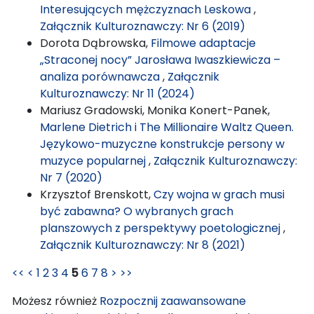
Interesujących mężczyznach Leskowa
,
Załącznik Kulturoznawczy: Nr 6 (2019)
Dorota Dąbrowska,
Filmowe adaptacje
„Straconej nocy” Jarosława Iwaszkiewicza –
analiza porównawcza
,
Załącznik
Kulturoznawczy: Nr 11 (2024)
Mariusz Gradowski, Monika Konert-Panek,
Marlene Dietrich i The Millionaire Waltz Queen.
Językowo-muzyczne konstrukcje persony w
muzyce popularnej
,
Załącznik Kulturoznawczy:
Nr 7 (2020)
Krzysztof Brenskott,
Czy wojna w grach musi
być zabawna? O wybranych grach
planszowych z perspektywy poetologicznej
,
Załącznik Kulturoznawczy: Nr 8 (2021)
<<
<
1
2
3
4
5
6
7
8
>
>>
Możesz również
Rozpocznij zaawansowane