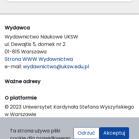
Wydawca
Wydawnictwo Naukowe UKSW
ul. Dewajtis 5, domek nr 2
01-815 Warszawa
Strona WWW Wydawnictwa
e-mail:
wydawnictwo@uksw.edu.pl
Ważne adresy
O platformie
© 2023 Uniwersytet Kardynała Stefana Wyszyńskiego
w Warszawie
Support & Customization by LIBCOM
Platform & Workflow by OJS/PKP
Ta strona używa pliki
Odrzuć
Akceptuj
cookie dla prawidłowego