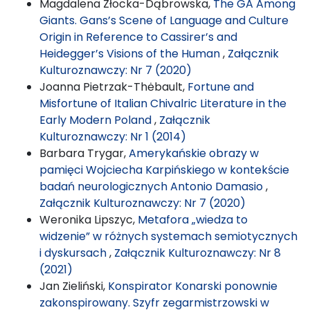
Magdalena Złocka-Dąbrowska,
The GA Among
Giants. Gans’s Scene of Language and Culture
Origin in Reference to Cassirer’s and
Heidegger’s Visions of the Human
,
Załącznik
Kulturoznawczy: Nr 7 (2020)
Joanna Pietrzak-Thėbault,
Fortune and
Misfortune of Italian Chivalric Literature in the
Early Modern Poland
,
Załącznik
Kulturoznawczy: Nr 1 (2014)
Barbara Trygar,
Amerykańskie obrazy w
pamięci Wojciecha Karpińskiego w kontekście
badań neurologicznych Antonio Damasio
,
Załącznik Kulturoznawczy: Nr 7 (2020)
Weronika Lipszyc,
Metafora „wiedza to
widzenie” w różnych systemach semiotycznych
i dyskursach
,
Załącznik Kulturoznawczy: Nr 8
(2021)
Jan Zieliński,
Konspirator Konarski ponownie
zakonspirowany. Szyfr zegarmistrzowski w