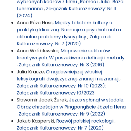
wybranych kadrów z filmu „Romeo i Julia" Baza
Luhrmanna
,
Załącznik Kulturoznawczy: Nr 11
(2024)
Anna Róża Hoss,
Między tekstem kultury a
praktyką kliniczną. Narracje o psychiatrach a
aktualne problemy dyscypliny
,
Załącznik
Kulturoznawczy: Nr 7 (2020)
Anna Wróblewska,
Mapowanie sektorów
kreatywnych. W poszukiwaniu definicji i metody
,
Załącznik Kulturoznawczy: Nr 3 (2016)
Julia Krauze,
O najdawniejszej włoskiej
leksykografii dwujęzycznej, znanej i nieznanej
,
Załącznik Kulturoznawczy: Nr 10 (2023):
Załącznik Kulturoznawczy 10/2023
Sławomir Jacek Żurek,
Jezus spłonął w stodole.
Obraz chrześcijan w Pingpongiście Józefa Hena
,
Załącznik Kulturoznawczy: Nr 9 (2022)
Jakub Kasperski,
Rozwój polskiej rockologii
,
Załącznik Kulturoznawczy: Nr 7 (2020)