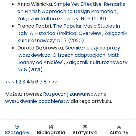
Anna Wiśnicka,
Simple Yet Effective. Remarks
on Finnish Approach to Design Promotion
,
Załącznik Kulturoznawczy: Nr 6 (2019)
Franco Fabbri,
The Popular Music Studies in
Italy: A Historical/Political Overview
,
Załącznik
Kulturoznawczy: Nr 7 (2020)
Dorota Dąbrowska,
Sceniczne użycia prozy
Iwaszkiewicza. O trzech adaptacjach 'Matki
Joanny od Aniołów'
,
Załącznik Kulturoznawczy:
Nr 8 (2021)
<<
<
1
2
3
4
5
6
7
8
>
>>
Możesz również
Rozpocznij zaawansowane
wyszukiwanie podobieństw
dla tego artykułu.
Szczegóły
Bibliografia
Statystyki
Autorzy