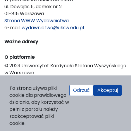
ul. Dewajtis 5, domek nr 2
01-815 Warszawa
Strona WWW Wydawnictwa
e-mail:
wydawnictwo@uksw.edu.pl
Ważne adresy
O platformie
© 2023 Uniwersytet Kardynała Stefana Wyszyńskiego
w Warszawie
Support & Customization by LIBCOM
Platform & Workflow by OJS/PKP
Ta strona używa pliki
Odrzuć
Akceptuj
cookie dla prawidłowego
działania, aby korzystać w
pełni z portalu należy
zaakceptować pliki
cookie.