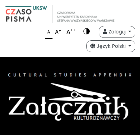
++
A
+
A
Zaloguj
A
Język Polski