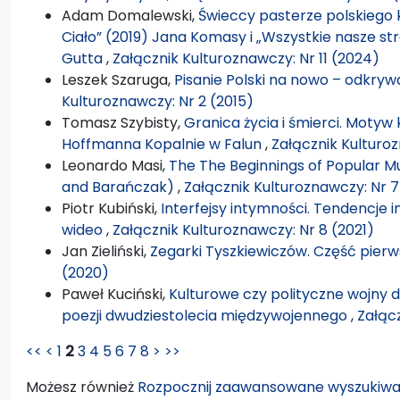
Adam Domalewski,
Świeccy pasterze polskiego 
Ciało” (2019) Jana Komasy i „Wszystkie nasze st
Gutta
,
Załącznik Kulturoznawczy: Nr 11 (2024)
Leszek Szaruga,
Pisanie Polski na nowo – odkryw
Kulturoznawczy: Nr 2 (2015)
Tomasz Szybisty,
Granica życia i śmierci. Motyw k
Hoffmanna Kopalnie w Falun
,
Załącznik Kulturoz
Leonardo Masi,
The The Beginnings of Popular Mu
and Barańczak)
,
Załącznik Kulturoznawczy: Nr 7
Piotr Kubiński,
Interfejsy intymności. Tendencje
wideo
,
Załącznik Kulturoznawczy: Nr 8 (2021)
Jan Zieliński,
Zegarki Tyszkiewiczów. Część pier
(2020)
Paweł Kuciński,
Kulturowe czy polityczne wojny 
poezji dwudziestolecia międzywojennego
,
Załącz
<<
<
1
2
3
4
5
6
7
8
>
>>
Możesz również
Rozpocznij zaawansowane wyszukiwa