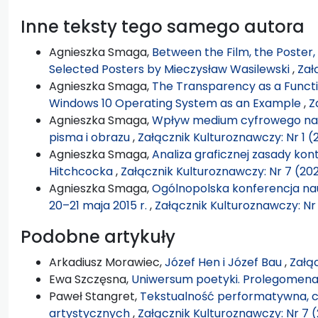
Inne teksty tego samego autora
Agnieszka Smaga,
Between the Film, the Poster,
Selected Posters by Mieczysław Wasilewski
,
Zał
Agnieszka Smaga,
The Transparency as a Functio
Windows 10 Operating System as an Example
,
Z
Agnieszka Smaga,
Wpływ medium cyfrowego na 
pisma i obrazu
,
Załącznik Kulturoznawczy: Nr 1 (
Agnieszka Smaga,
Analiza graficznej zasady kon
Hitchcocka
,
Załącznik Kulturoznawczy: Nr 7 (20
Agnieszka Smaga,
Ogólnopolska konferencja na
20–21 maja 2015 r.
,
Załącznik Kulturoznawczy: Nr 
Podobne artykuły
Arkadiusz Morawiec,
Józef Hen i Józef Bau
,
Załąc
Ewa Szczęsna,
Uniwersum poetyki. Prolegomen
Paweł Stangret,
Tekstualność performatywna, c
artystycznych
,
Załącznik Kulturoznawczy: Nr 7 