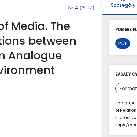
Szczegóły
Nr 4 (2017)
of Media. The
POBIERZ PL
ations between
PDF
om Analogue
nvironment
ZASADY C
Format
Smaga, A. 
of Relatio
Interactiv
https://doi