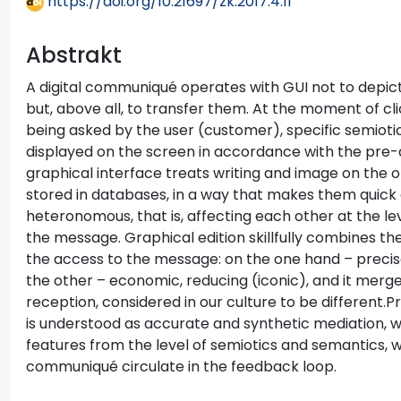
https://doi.org/10.21697/zk.2017.4.11
Abstrakt
A digital communiqué operates with GUI not to depict
but, above all, to transfer them. At the moment of clic
being asked by the user (customer), specific semioti
displayed on the screen in accordance with the pre-
graphical interface treats writing and image on the 
stored in databases, in a way that makes them quick 
heteronomous, that is, affecting each other at the le
the message. Graphical edition skillfully combines th
the access to the message: on the one hand – precise
the other – economic, reducing (iconic), and it merge
reception, considered in our culture to be different.P
is understood as accurate and synthetic mediation, w
features from the level of semiotics and semantics, 
communiqué circulate in the feedback loop.