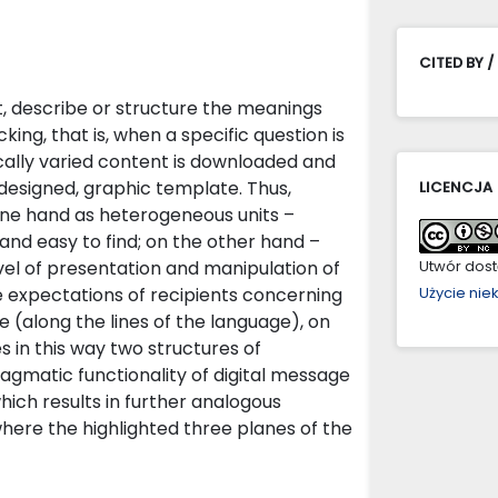
CITED BY /
, describe or structure the meanings
king, that is, when a specific question is
cally varied content is downloaded and
designed, graphic template. Thus,
LICENCJA
one hand as heterogeneous units –
and easy to find; on the other hand –
vel of presentation and manipulation of
Utwór dostę
e expectations of recipients concerning
Użycie ni
 (along the lines of the language), on
s in this way two structures of
ragmatic functionality of digital message
hich results in further analogous
where the highlighted three planes of the