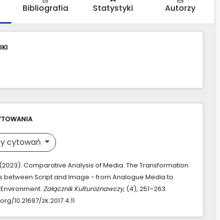
Bibliografia
Statystyki
Autorzy
IKI
YTOWANIA
y cytowań
(2023). Comparative Analysis of Media. The Transformation
ns between Script and Image − from Analogue Media to
e Environment.
Załącznik Kulturoznawczy
, (4), 251–263.
.org/10.21697/zk.2017.4.11