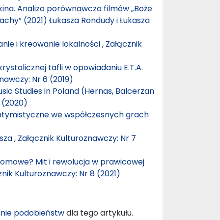
kina. Analiza porównawcza filmów „Boże
rachy” (2021) Łukasza Rondudy i Łukasza
anie i kreowanie lokalności
,
Załącznik
rystalicznej tafli w opowiadaniu E.T.A.
nawczy: Nr 6 (2019)
sic Studies in Poland (Hernas, Balcerzan
 (2020)
 intymistyczne we współczesnych grach
wsza
,
Załącznik Kulturoznawczy: Nr 7
domowe? Mit i rewolucja w prawicowej
nik Kulturoznawczy: Nr 8 (2021)
nie podobieństw
dla tego artykułu.