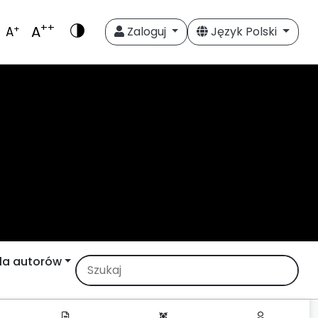
++
A
+
A
Zaloguj
Język Polski
la autorów