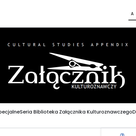
A
pecjalne
Seria Biblioteka Załącznika Kulturoznawczego
D