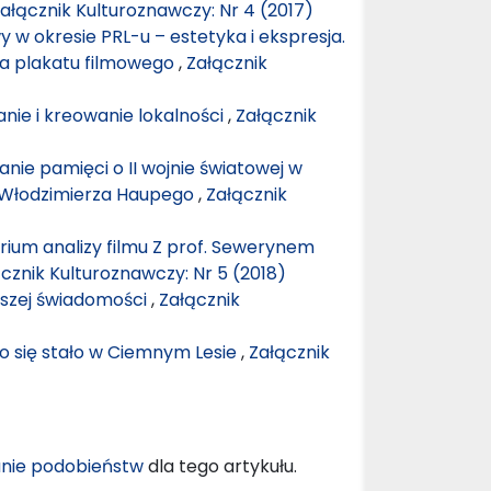
ałącznik Kulturoznawczy: Nr 4 (2017)
 w okresie PRL-u – estetyka i ekspresja.
ja plakatu filmowego
,
Załącznik
anie i kreowanie lokalności
,
Załącznik
anie pamięci o II wojnie światowej w
 i Włodzimierza Haupego
,
Załącznik
rium analizy filmu Z prof. Sewerynem
cznik Kulturoznawczy: Nr 5 (2018)
aszej świadomości
,
Załącznik
 co się stało w Ciemnym Lesie
,
Załącznik
nie podobieństw
dla tego artykułu.