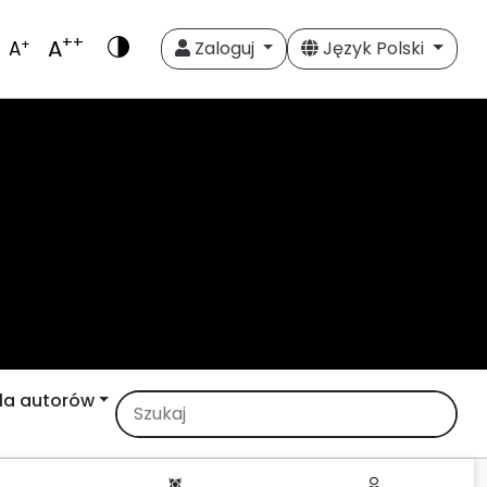
++
A
+
A
Zaloguj
Język Polski
la autorów