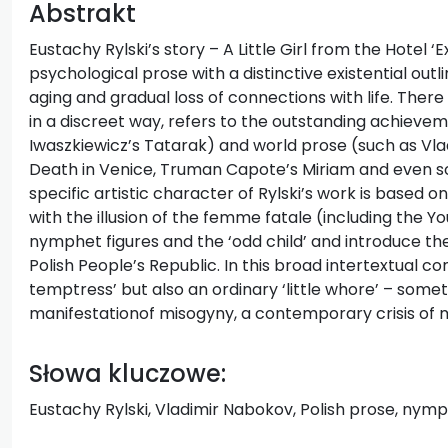
Abstrakt
Eustachy Rylski’s story – A Little Girl from the Hotel 
psychological prose with a distinctive existential outlin
aging and gradual loss of connections with life. There 
in a discreet way, refers to the outstanding achievem
Iwaszkiewicz’s Tatarak) and world prose (such as Vl
Death in Venice, Truman Capote’s Miriam and even s
specific artistic character of Rylski’s work is based o
with the illusion of the femme fatale (including the
nymphet figures and the ‘odd child’ and introduce th
Polish People’s Republic. In this broad intertextual con
temptress’ but also an ordinary ‘little whore’ – some
manifestationof misogyny, a contemporary crisis of ma
Słowa kluczowe:
Eustachy Rylski, Vladimir Nabokov, Polish prose, nymp