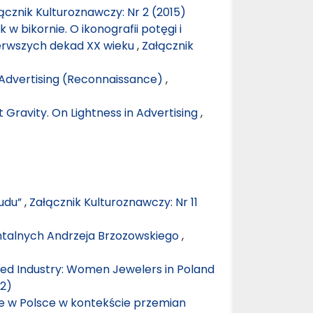
ącznik Kulturoznawczy: Nr 2 (2015)
 w bikornie. O ikonografii potęgi i
erwszych dekad XX wieku
,
Załącznik
n Advertising (Reconnaissance)
,
 Gravity. On Lightness in Advertising
,
Ludu”
,
Załącznik Kulturoznawczy: Nr 11
entalnych Andrzeja Brzozowskiego
,
ed Industry: Women Jewelers in Poland
22)
e w Polsce w kontekście przemian