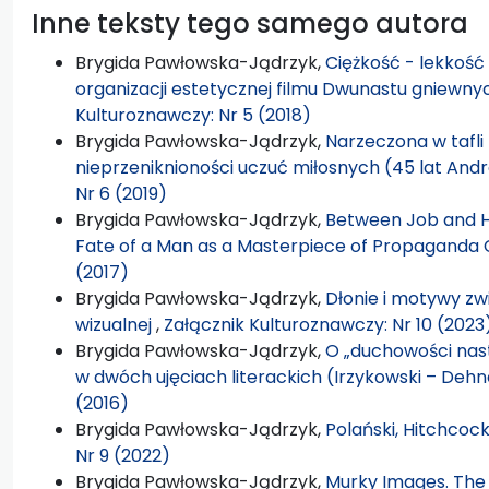
Inne teksty tego samego autora
Brygida Pawłowska-Jądrzyk,
Ciężkość - lekkość
organizacji estetycznej filmu Dwunastu gniewny
Kulturoznawczy: Nr 5 (2018)
Brygida Pawłowska-Jądrzyk,
Narzeczona w tafli 
nieprzeniknioności uczuć miłosnych (45 lat An
Nr 6 (2019)
Brygida Pawłowska-Jądrzyk,
Between Job and H
Fate of a Man as a Masterpiece of Propaganda
(2017)
Brygida Pawłowska-Jądrzyk,
Dłonie i motywy zw
wizualnej
,
Załącznik Kulturoznawczy: Nr 10 (2023
Brygida Pawłowska-Jądrzyk,
O „duchowości nas
w dwóch ujęciach literackich (Irzykowski – Dehn
(2016)
Brygida Pawłowska-Jądrzyk,
Polański, Hitchcoc
Nr 9 (2022)
Brygida Pawłowska-Jądrzyk,
Murky Images. The 