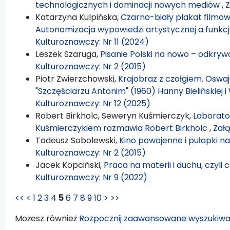
technologicznych i dominacji nowych mediów
,
Z
Katarzyna Kulpińska,
Czarno-biały plakat filmowy
Autonomizacja wypowiedzi artystycznej a funkc
Kulturoznawczy: Nr 11 (2024)
Leszek Szaruga,
Pisanie Polski na nowo – odkryw
Kulturoznawczy: Nr 2 (2015)
Piotr Zwierzchowski,
Krajobraz z czołgiem. Oswaj
"Szczęściarzu Antonim" (1960) Hanny Bielińskiej
Kulturoznawczy: Nr 12 (2025)
Robert Birkholc, Seweryn Kuśmierczyk,
Laborato
Kuśmierczykiem rozmawia Robert Birkholc
,
Załą
Tadeusz Sobolewski,
Kino powojenne i pułapki n
Kulturoznawczy: Nr 2 (2015)
Jacek Kopciński,
Praca na materii i duchu, czyli
Kulturoznawczy: Nr 9 (2022)
<<
<
1
2
3
4
5
6
7
8
9
10
>
>>
Możesz również
Rozpocznij zaawansowane wyszukiwa