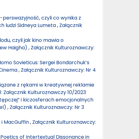
 -perswazyjność, czyli co wynika z
ch ludzi Sidneya Lumeta
,
Załącznik
lodu, czyli jak kino mawia o
drew Haigha)
,
Załącznik Kulturoznawczy:
omo Sovieticus: Sergei Bondarchuk’s
 Cinema
,
Załącznik Kulturoznawczy: Nr 4
iązane z rękami w kreatywnej reklamie
): Załącznik Kulturoznawczy 10/2023
tępczej” i kiczosferach emocjonalnych
el)
,
Załącznik Kulturoznawczy: Nr 3
k i MacGuffin
,
Załącznik Kulturoznawczy:
Poetics of Intertextual Dissonance in