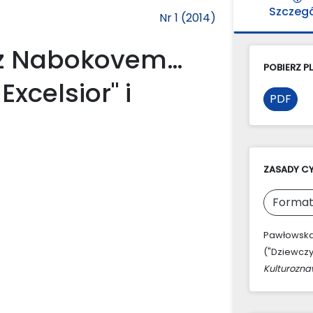
Szczeg
Nr 1 (2014)
ę z Nabokovem…
POBIERZ PL
xcelsior" i
PDF
ZASADY C
Format
Pawłowska-
("Dziewczy
Kulturozn