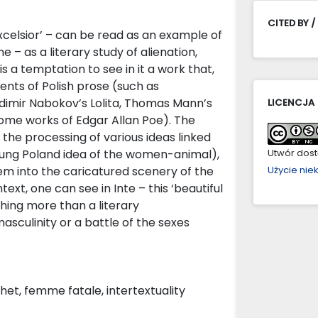
CITED BY /
‘Excelsior’ – can be read as an example of
e – as a literary study of alienation,
is a temptation to see in it a work that,
ents of Polish prose (such as
adimir Nabokov’s Lolita, Thomas Mann’s
LICENCJA
ome works of Edgar Allan Poe). The
n the processing of various ideas linked
 Young Poland idea of the women-animal),
Utwór dostę
em into the caricatured scenery of the
Użycie ni
text, one can see in Inte – this ‘beautiful
thing more than a literary
sculinity or a battle of the sexes
het, femme fatale, intertextuality