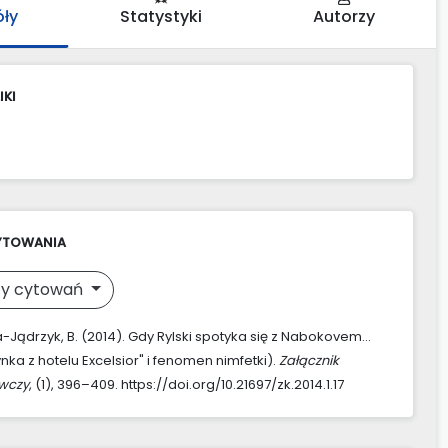
óły
Statystyki
Autorzy
IKI
YTOWANIA
y cytowań
Jądrzyk, B. (2014). Gdy Rylski spotyka się z Nabokovem…
nka z hotelu Excelsior" i fenomen nimfetki).
Załącznik
awczy
, (1), 396–409. https://doi.org/10.21697/zk.2014.1.17