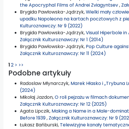
the Apocryphal Films of Andrei Zviagyntsev
,
Zał
Brygida Pawłowska-Jądrzyk,
Wielki mały człowiek
upadku Napoleona na kartach pocztowych z pi
Kulturoznawczy: Nr 9 (2022)
Brygida Pawłowska-Jądrzyk,
Visual Hiperbole i
Załącznik Kulturoznawczy: Nr 1 (2014)
Brygida Pawłowska-Jądrzyk,
Pop Culture against
Załącznik Kulturoznawczy: Nr 11 (2024)
1
2
>
>>
Podobne artykuły
Radoslaw Młynarczyk,
Marek Hłasko i „Trybuna 
(2024)
Mikołaj Jazdon,
O roli pejzażu w filmach dokum
Załącznik Kulturoznawczy: Nr 12 (2025)
Agata Lipczik,
Making a Name in a Male-dominat
Before 1939
,
Załącznik Kulturoznawczy: Nr 9 (20
Łukasz Bańburski,
Telewizyjne kanały tematyczn