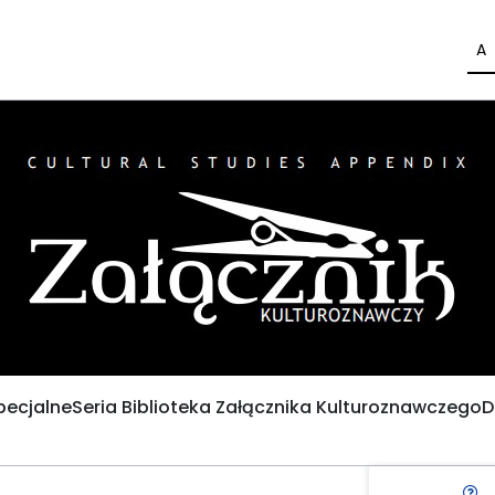
A
pecjalne
Seria Biblioteka Załącznika Kulturoznawczego
D