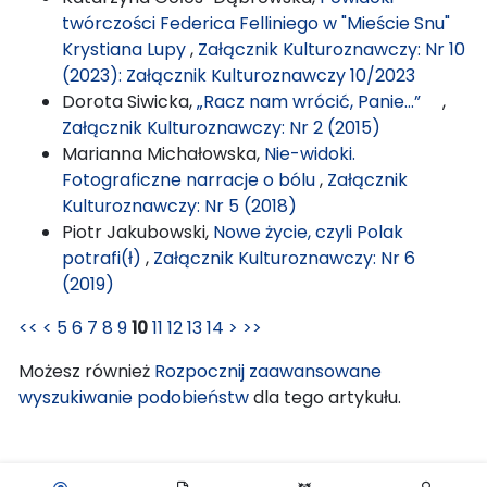
twórczości Federica Felliniego w "Mieście Snu"
Krystiana Lupy
,
Załącznik Kulturoznawczy: Nr 10
(2023): Załącznik Kulturoznawczy 10/2023
Dorota Siwicka,
„Racz nam wrócić, Panie...”
,
Załącznik Kulturoznawczy: Nr 2 (2015)
Marianna Michałowska,
Nie-widoki.
Fotograficzne narracje o bólu
,
Załącznik
Kulturoznawczy: Nr 5 (2018)
Piotr Jakubowski,
Nowe życie, czyli Polak
potrafi(ł)
,
Załącznik Kulturoznawczy: Nr 6
(2019)
<<
<
5
6
7
8
9
10
11
12
13
14
>
>>
Możesz również
Rozpocznij zaawansowane
wyszukiwanie podobieństw
dla tego artykułu.