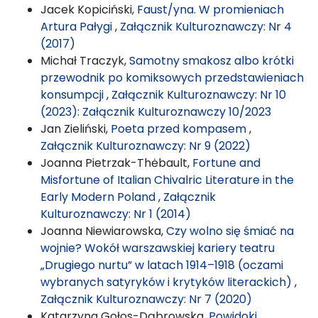
Jacek Kopiciński,
Faust/yna. W promieniach
Artura Pałygi
,
Załącznik Kulturoznawczy: Nr 4
(2017)
Michał Traczyk,
Samotny smakosz albo krótki
przewodnik po komiksowych przedstawieniach
konsumpcji
,
Załącznik Kulturoznawczy: Nr 10
(2023): Załącznik Kulturoznawczy 10/2023
Jan Zieliński,
Poeta przed kompasem
,
Załącznik Kulturoznawczy: Nr 9 (2022)
Joanna Pietrzak-Thėbault,
Fortune and
Misfortune of Italian Chivalric Literature in the
Early Modern Poland
,
Załącznik
Kulturoznawczy: Nr 1 (2014)
Joanna Niewiarowska,
Czy wolno się śmiać na
wojnie? Wokół warszawskiej kariery teatru
„Drugiego nurtu” w latach 1914–1918 (oczami
wybranych satyryków i krytyków literackich)
,
Załącznik Kulturoznawczy: Nr 7 (2020)
Katarzyna Gołos-Dąbrowska,
Powidoki