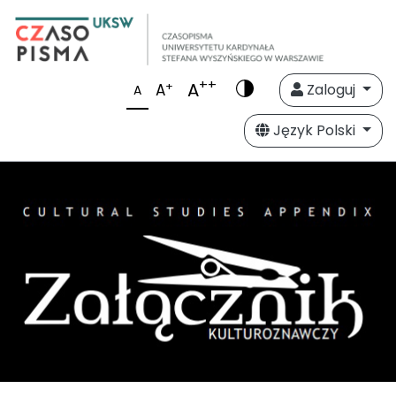
++
A
+
A
Zaloguj
A
Język Polski