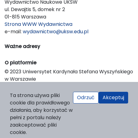
Wydawnictwo Naukowe UKSW
ul. Dewajtis 5, domek nr 2
01-815 Warszawa
Strona WWW Wydawnictwa
e-mail:
wydawnictwo@uksw.edu.pl
Ważne adresy
O platformie
© 2023 Uniwersytet Kardynała Stefana Wyszyńskiego
w Warszawie
Support & Customization by LIBCOM
Platform & Workflow by OJS/PKP
Ta strona używa pliki
Odrzuć
Akceptuj
cookie dla prawidłowego
działania, aby korzystać w
pełni z portalu należy
zaakceptować pliki
cookie.