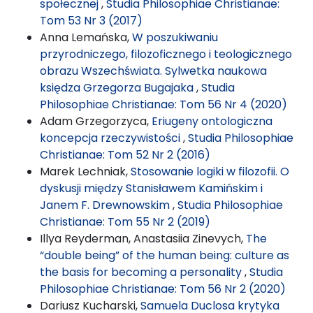
społecznej
,
Studia Philosophiae Christianae:
Tom 53 Nr 3 (2017)
Anna Lemańska,
W poszukiwaniu
przyrodniczego, filozoficznego i teologicznego
obrazu Wszechświata. Sylwetka naukowa
księdza Grzegorza Bugajaka
,
Studia
Philosophiae Christianae: Tom 56 Nr 4 (2020)
Adam Grzegorzyca,
Eriugeny ontologiczna
koncepcja rzeczywistości
,
Studia Philosophiae
Christianae: Tom 52 Nr 2 (2016)
Marek Lechniak,
Stosowanie logiki w filozofii. O
dyskusji między Stanisławem Kamińskim i
Janem F. Drewnowskim
,
Studia Philosophiae
Christianae: Tom 55 Nr 2 (2019)
Illya Reyderman, Anastasiia Zinevych,
The
“double being” of the human being: culture as
the basis for becoming a personality
,
Studia
Philosophiae Christianae: Tom 56 Nr 2 (2020)
Dariusz Kucharski,
Samuela Duclosa krytyka