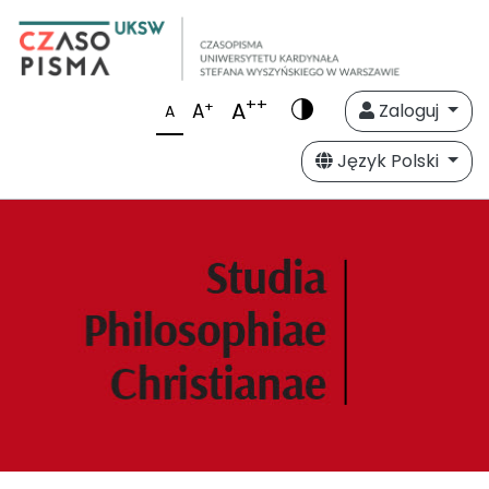
++
A
+
A
Zaloguj
A
Język Polski