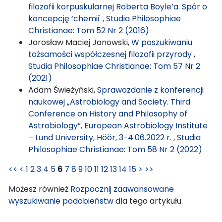
filozofii korpuskularnej Roberta Boyle’a. Spór o
koncepcję ‘chemii'
,
Studia Philosophiae
Christianae: Tom 52 Nr 2 (2016)
Jarosław Maciej Janowski,
W poszukiwaniu
tożsamości współczesnej filozofii przyrody
,
Studia Philosophiae Christianae: Tom 57 Nr 2
(2021)
Adam Świeżyński,
Sprawozdanie z konferencji
naukowej „Astrobiology and Society. Third
Conference on History and Philosophy of
Astrobiology”, European Astrobiology Institute
– Lund University, Höör, 3-4.06.2022 r.
,
Studia
Philosophiae Christianae: Tom 58 Nr 2 (2022)
<<
<
1
2
3
4
5
6
7
8
9
10
11
12
13
14
15
>
>>
Możesz również
Rozpocznij zaawansowane
wyszukiwanie podobieństw
dla tego artykułu.