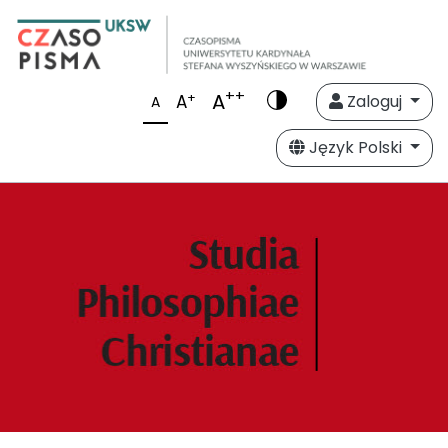
++
A
+
A
Zaloguj
A
Język Polski