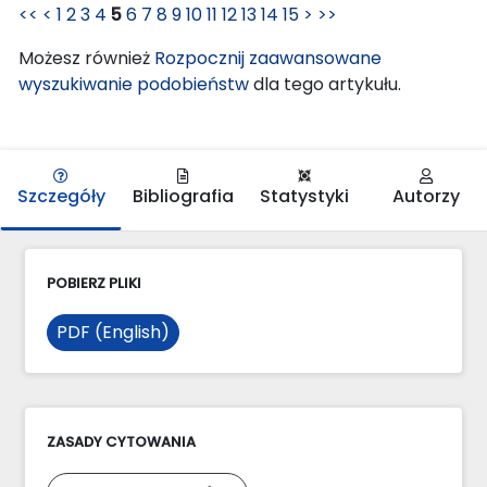
<<
<
1
2
3
4
5
6
7
8
9
10
11
12
13
14
15
>
>>
Możesz również
Rozpocznij zaawansowane
wyszukiwanie podobieństw
dla tego artykułu.
Szczegóły
Bibliografia
Statystyki
Autorzy
POBIERZ PLIKI
PDF (English)
ZASADY CYTOWANIA