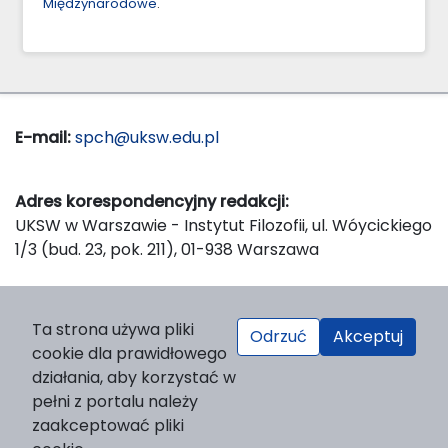
Międzynarodowe
.
E-mail:
spch@uksw.edu.pl
Adres korespondencyjny redakcji:
UKSW w Warszawie - Instytut Filozofii, ul. Wóycickiego
1/3 (bud. 23, pok. 211), 01-938 Warszawa
Wydawca:
Ta strona używa pliki
Odrzuć
Akceptuj
Wydawnictwo Naukowe UKSW, ul. Dewajtis 5, domek
cookie dla prawidłowego
nr 2, 01-815 Warszawa
działania, aby korzystać w
Strona WWW Wydawnictwa
pełni z portalu należy
e-mail:
wydawnictwo@uksw.edu.pl
zaakceptować pliki