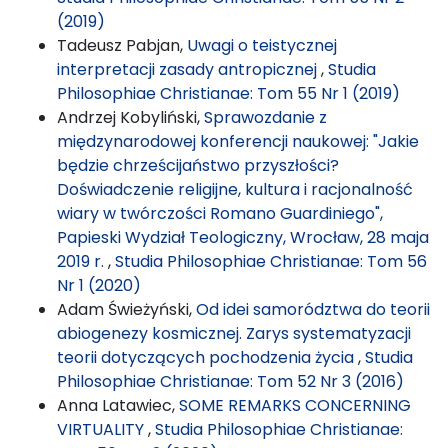
(2019)
Tadeusz Pabjan,
Uwagi o teistycznej
interpretacji zasady antropicznej
,
Studia
Philosophiae Christianae: Tom 55 Nr 1 (2019)
Andrzej Kobyliński,
Sprawozdanie z
międzynarodowej konferencji naukowej: "Jakie
będzie chrześcijaństwo przyszłości?
Doświadczenie religijne, kultura i racjonalność
wiary w twórczości Romano Guardiniego",
Papieski Wydział Teologiczny, Wrocław, 28 maja
2019 r.
,
Studia Philosophiae Christianae: Tom 56
Nr 1 (2020)
Adam Świeżyński,
Od idei samorództwa do teorii
abiogenezy kosmicznej. Zarys systematyzacji
teorii dotyczących pochodzenia życia
,
Studia
Philosophiae Christianae: Tom 52 Nr 3 (2016)
Anna Latawiec,
SOME REMARKS CONCERNING
VIRTUALITY
,
Studia Philosophiae Christianae: