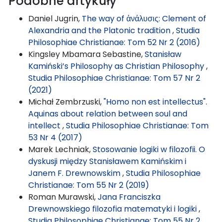
Podobne artykuły
Daniel Jugrin,
The way of ἀνάλυσις: Clement of
Alexandria and the Platonic tradition
,
Studia
Philosophiae Christianae: Tom 52 Nr 2 (2016)
Kingsley Mbamara Sebastine,
Stanisław
Kamiński’s Philosophy as Christian Philosophy
,
Studia Philosophiae Christianae: Tom 57 Nr 2
(2021)
Michał Zembrzuski,
"Homo non est intellectus".
Aquinas about relation between soul and
intellect
,
Studia Philosophiae Christianae: Tom
53 Nr 4 (2017)
Marek Lechniak,
Stosowanie logiki w filozofii. O
dyskusji między Stanisławem Kamińskim i
Janem F. Drewnowskim
,
Studia Philosophiae
Christianae: Tom 55 Nr 2 (2019)
Roman Murawski,
Jana Franciszka
Drewnowskiego filozofia matematyki i logiki
,
Studia Philosophiae Christianae: Tom 55 Nr 2