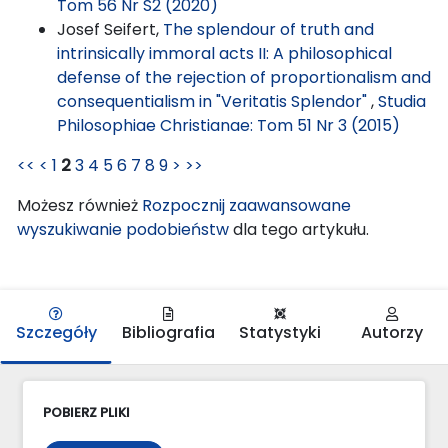
Tom 56 Nr S2 (2020)
Josef Seifert,
The splendour of truth and
intrinsically immoral acts II: A philosophical
defense of the rejection of proportionalism and
consequentialism in "Veritatis Splendor"
,
Studia
Philosophiae Christianae: Tom 51 Nr 3 (2015)
<<
<
1
2
3
4
5
6
7
8
9
>
>>
Możesz również
Rozpocznij zaawansowane
wyszukiwanie podobieństw
dla tego artykułu.
Szczegóły
Bibliografia
Statystyki
Autorzy
POBIERZ PLIKI