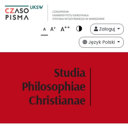
++
A
+
A
Zaloguj
A
Język Polski