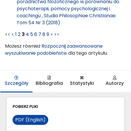
poradnictwa filozoficznego w porównaniu do
psychoterapii, pomocy psychologicznej i
coachingu
,
Studia Philosophiae Christianae:
Tom 54 Nr 3 (2018)
<<
<
1
2
3
4
5
6
7
8
9
>
>>
Możesz również
Rozpocznij zaawansowane
wyszukiwanie podobieństw
dla tego artykułu.
Szczegóły
Bibliografia
Statystyki
Autorzy
POBIERZ PLIKI
PDF (English)