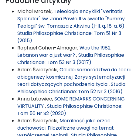
Podobne artykuły
Michał Mrozek,
Teleologia encykliki "Veritatis
Splendor" św. Jana Pawła II w świetle "Summy
Teologii" św. Tomasza z Akwinu (I−II, q. 18, a. 6)
,
Studia Philosophiae Christianae: Tom 51 Nr 3
(2015)
Raphael Cohen-Almagor,
Was the 1982
Lebanon war a just war?
,
Studia Philosophiae
Christianae: Tom 53 Nr 3 (2017)
Adam Świeżyński,
Od idei samorództwa do teorii
abiogenezy kosmicznej. Zarys systematyzacji
teorii dotyczących pochodzenia życia
,
Studia
Philosophiae Christianae: Tom 52 Nr 3 (2016)
Anna Latawiec,
SOME REMARKS CONCERNING
VIRTUALITY
,
Studia Philosophiae Christianae:
Tom 56 Nr S2 (2020)
Adam Świeżyński,
Moralność jako erzac
duchowości. Filozoficzne uwagi na temat
współczesnej teologii
,
Studia Philosophiae