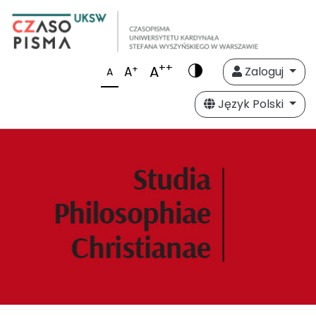
++
A
+
A
Zaloguj
A
Język Polski