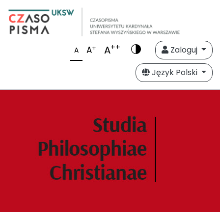
++
A
+
A
Zaloguj
A
Język Polski