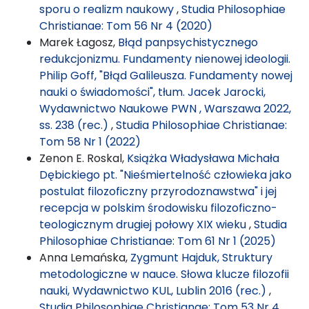
sporu o realizm naukowy
,
Studia Philosophiae
Christianae: Tom 56 Nr 4 (2020)
Marek Łagosz,
Błąd panpsychistycznego
redukcjonizmu. Fundamenty nienowej ideologii.
Philip Goff, "Błąd Galileusza. Fundamenty nowej
nauki o świadomości", tłum. Jacek Jarocki,
Wydawnictwo Naukowe PWN , Warszawa 2022,
ss. 238 (rec.)
,
Studia Philosophiae Christianae:
Tom 58 Nr 1 (2022)
Zenon E. Roskal,
Książka Władysława Michała
Dębickiego pt. "Nieśmiertelność człowieka jako
postulat filozoficzny przyrodoznawstwa" i jej
recepcja w polskim środowisku filozoficzno-
teologicznym drugiej połowy XIX wieku
,
Studia
Philosophiae Christianae: Tom 61 Nr 1 (2025)
Anna Lemańska,
Zygmunt Hajduk, Struktury
metodologiczne w nauce. Słowa klucze filozofii
nauki, Wydawnictwo KUL, Lublin 2016 (rec.)
,
Studia Philosophiae Christianae: Tom 53 Nr 4