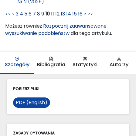
Nr 2 (2025)
<<
<
3
4
5
6
7
8
9
10
11
12
13
14
15
16
>
>>
Możesz również
Rozpocznij zaawansowane
wyszukiwanie podobieństw
dla tego artykułu.
Szczegóły
Bibliografia
Statystyki
Autorzy
POBIERZ PLIKI
PDF (English)
ZASADY CYTOWANIA