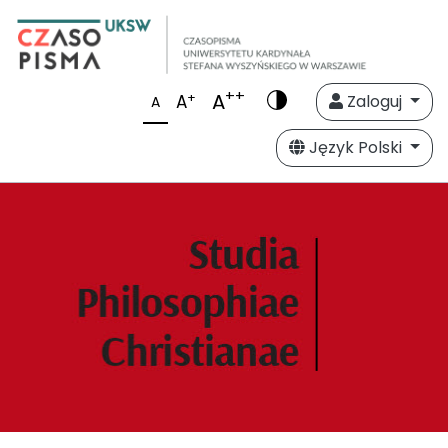
++
A
+
A
Zaloguj
A
Język Polski