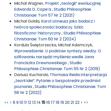
Michał Wagner,
Projekt „teologii” ewolucyjnej
Edwarda D. Cope’a
,
Studia Philosophiae
Christianae: Tom 57 Nr 2 (2021)
Michał Gołda,
Karol Linneusz jako badacz i
twórca społeczności badaczy. Szkic
filozoficzno-historyczny
,
Studia Philosophiae
Christianae: Tom 60 Nr 2 (2024)
Kordula Świętorzecka, Michał Adamczyk,
Wprowadzenie. U podstaw syntezy wiedzy. O
szlifowaniu narzędzi myślenia wedle Jana
Franciszka Drewnowskiego
,
Studia
Philosophiae Christianae: Tom 55 Nr 2 (2019)
Dariusz Kucharski,
Thomasa Reida interpretacja
„teorii idei”. Pytanie o bezpośredni przedmiot
poznania
,
Studia Philosophiae Christianae: Tom
58 Nr 2 (2022)
<<
<
8
9
10
11
12
13
14
15
16
17
18
19
20
21
22
>
>>