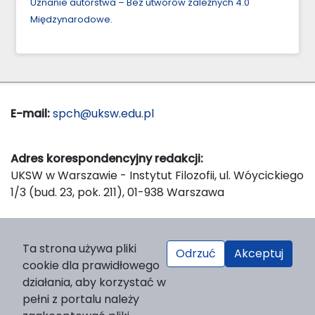
Uznanie autorstwa – Bez utworów zależnych 4.0
Międzynarodowe
.
E-mail:
spch@uksw.edu.pl
Adres korespondencyjny redakcji:
UKSW w Warszawie - Instytut Filozofii, ul. Wóycickiego
1/3 (bud. 23, pok. 211), 01-938 Warszawa
Wydawca:
Ta strona używa pliki
Odrzuć
Akceptuj
Wydawnictwo Naukowe UKSW, ul. Dewajtis 5, domek
cookie dla prawidłowego
nr 2, 01-815 Warszawa
działania, aby korzystać w
Strona WWW Wydawnictwa
pełni z portalu należy
e-mail:
wydawnictwo@uksw.edu.pl