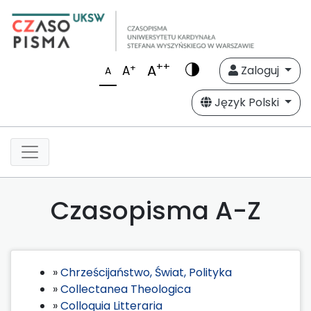
++
A
+
A
Zaloguj
A
Język Polski
Czasopisma A-Z
»
Chrześcijaństwo, Świat, Polityka
»
Collectanea Theologica
»
Colloquia Litteraria