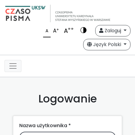
++
A
+
A
Zaloguj
A
Język Polski
Logowanie
Nazwa użytkownika *