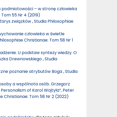
 podmiotowości – w stronę człowieka
: Tom 55 Nr 4 (2019)
. Zarys związków
,
Studia Philosophiae
wychowanie człowieka w świetle
hilosophiae Christianae: Tom 58 Nr 1
dzenie. U podstaw syntezy wiedzy. O
ciszka Drewnowskiego
,
Studia
iczne poznanie atrybutów Boga
,
Studia
ii osoby a wspólnota osób. Grzegorz
Personalism of Karol Wojtyła”, Peter
ae Christianae: Tom 58 Nr 2 (2022)