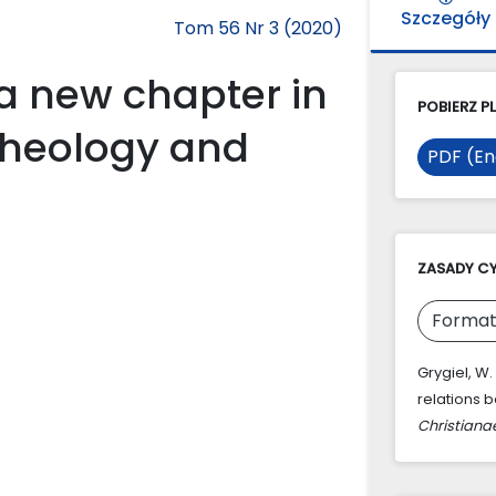
Szczegóły
Tom 56 Nr 3 (2020)
 a new chapter in
POBIERZ PL
theology and
PDF (En
ZASADY C
Format
Grygiel, W.
relations 
Christiana