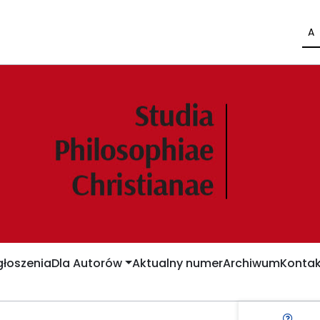
A
łoszenia
Dla Autorów
Aktualny numer
Archiwum
Kontak