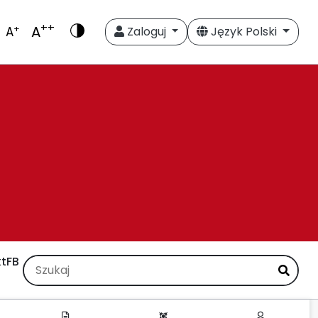
++
A
+
A
Zaloguj
Język Polski
t
FB