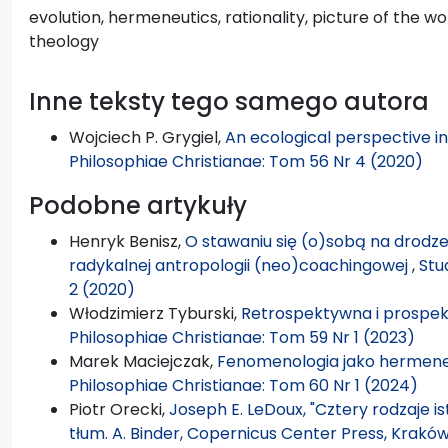
evolution, hermeneutics, rationality, picture of the w
theology
Inne teksty tego samego autora
Wojciech P. Grygiel,
An ecological perspective i
Philosophiae Christianae: Tom 56 Nr 4 (2020)
Podobne artykuły
Henryk Benisz,
O stawaniu się (o)sobą na drodze
radykalnej antropologii (neo)coachingowej
,
Stu
2 (2020)
Włodzimierz Tyburski,
Retrospektywna i prospekt
Philosophiae Christianae: Tom 59 Nr 1 (2023)
Marek Maciejczak,
Fenomenologia jako hermene
Philosophiae Christianae: Tom 60 Nr 1 (2024)
Piotr Orecki,
Joseph E. LeDoux, "Cztery rodzaje i
tłum. A. Binder, Copernicus Center Press, Kraków