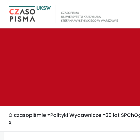
O czasopiśmie
Polityki Wydawnicze
60 lat SPCh
Og
X