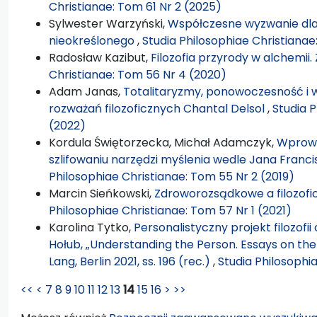
Christianae: Tom 61 Nr 2 (2025)
Sylwester Warzyński,
Współczesne wyzwanie dla
nieokreślonego
,
Studia Philosophiae Christianae
Radosław Kazibut,
Filozofia przyrody w alchemii
Christianae: Tom 56 Nr 4 (2020)
Adam Janas,
Totalitaryzmy, ponowoczesność i 
rozważań filozoficznych Chantal Delsol
,
Studia P
(2022)
Kordula Świętorzecka, Michał Adamczyk,
Wprowa
szlifowaniu narzędzi myślenia wedle Jana Fran
Philosophiae Christianae: Tom 55 Nr 2 (2019)
Marcin Sieńkowski,
Zdroworozsądkowe a filozof
Philosophiae Christianae: Tom 57 Nr 1 (2021)
Karolina Tytko,
Personalistyczny projekt filozof
Hołub, „Understanding the Person. Essays on the 
Lang, Berlin 2021, ss. 196 (rec.)
,
Studia Philosophi
<<
<
7
8
9
10
11
12
13
14
15
16
>
>>