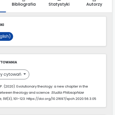
Bibliografia
Statystyki
Autorzy
IKI
glish)
YTOWANIA
y cytowań
 P. (2020). Evolutionary theology: a new chapter in the
between theology and science.
Studia Philosophiae
e
,
56
(3), 101–123. https://doi.org/10.21697/spch.2020.56.3.05